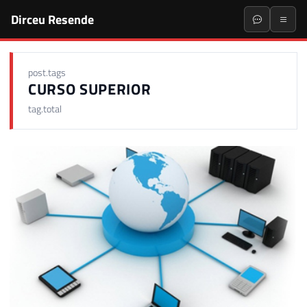
Dirceu Resende
post.tags
CURSO SUPERIOR
tag.total