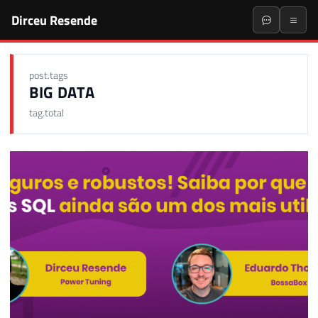
Dirceu Resende
post.tags
BIG DATA
tag.total