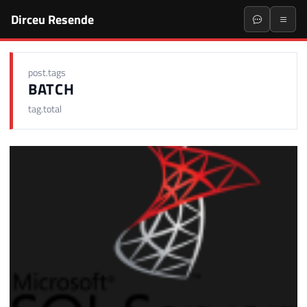
Dirceu Resende
post.tags
BATCH
tag.total