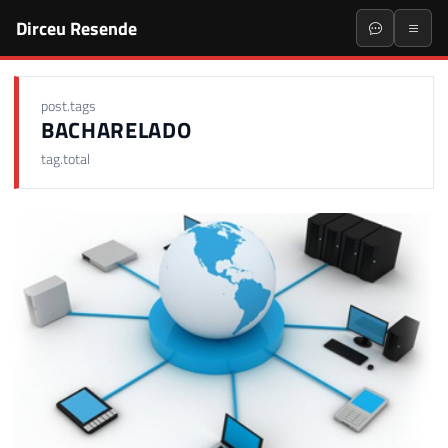
Dirceu Resende
post.tags
BACHARELADO
tag.total