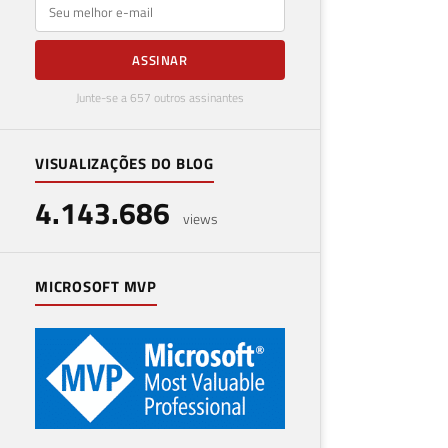
E-mail
ASSINAR
Junte-se a 657 outros assinantes
VISUALIZAÇÕES DO BLOG
4.143.686
views
MICROSOFT MVP