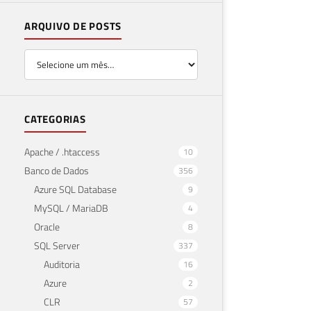
ARQUIVO DE POSTS
CATEGORIAS
Apache / .htaccess
10
Banco de Dados
356
Azure SQL Database
9
MySQL / MariaDB
4
Oracle
8
SQL Server
337
Auditoria
16
Azure
2
CLR
57