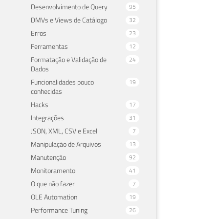
Desenvolvimento de Query
95
DMVs e Views de Catálogo
32
Erros
23
Ferramentas
12
Formatação e Validação de
24
Dados
Funcionalidades pouco
19
conhecidas
Hacks
17
Integrações
31
JSON, XML, CSV e Excel
7
Manipulação de Arquivos
13
Manutenção
92
Monitoramento
41
O que não fazer
7
OLE Automation
19
Performance Tuning
26