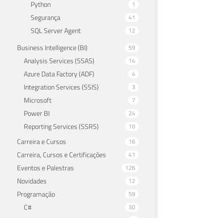
Python
1
Segurança
41
SQL Server Agent
12
Business Intelligence (BI)
59
Analysis Services (SSAS)
14
Azure Data Factory (ADF)
4
Integration Services (SSIS)
3
Microsoft
7
Power BI
24
Reporting Services (SSRS)
10
Carreira e Cursos
16
Carreira, Cursos e Certificações
41
Eventos e Palestras
126
Novidades
12
Programação
59
C#
30