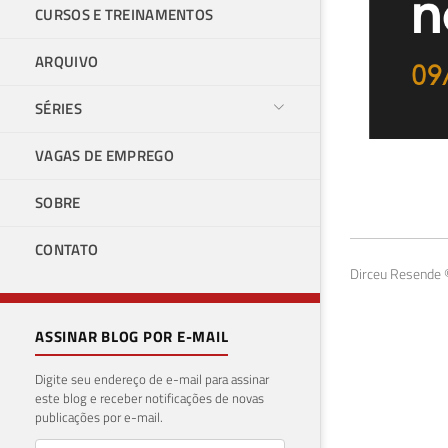
CURSOS E TREINAMENTOS
ARQUIVO
SÉRIES
VAGAS DE EMPREGO
Liv
SOBRE
Rel
CONTATO
13 de 
Dirceu Resende ©
ASSINAR BLOG POR E-MAIL
Digite seu endereço de e-mail para assinar
este blog e receber notificações de novas
publicações por e-mail.