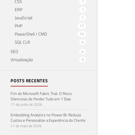
CSS
1
ERP
1
JavaScript
1
PHP
17
PowerShell / CMD
10
SQL CLR
4
SEO
4
Virtualização
5
POSTS RECENTES
Fim do Microsoft Fabric Trial: O Risco
Silencioso de Perder Tudo em 7 Dias
17 de junho de 2026
Embedding Analytics no Power BI: Reduza
Custos e Personalize a Experiência do Cliente
21 de maio de 2026