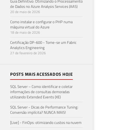
Guia Definitivo: Otimizando o Processamento
de Dados no Azure Analysis Services (AAS)
20 de maio de 2026
Como instalar e configurar o PHP numa
máquina virtual do Azure
18 de maio de 2026
Certificação DP-600 - Torne-se um Fabric
Analytics Engineering
27 de fevereiro de 2026
POSTS MAIS ACESSADOS HOJE
SQL Server – Como identificar e coletar
informações de consultas demoradas
utilizando Extended Events (XE)
SQL Server - Dicas de Performance Tuning:
Conversão implícita? NUNCA MAIS!
[Live] - FinOps: otimizando custos na nuvem