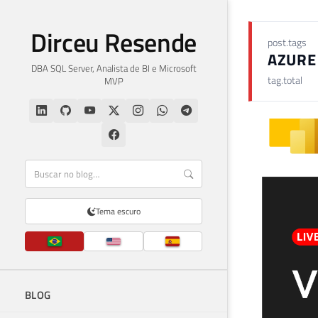
Dirceu Resende
post.tags
AZURE
DBA SQL Server, Analista de BI e Microsoft
tag.total
MVP
Tema escuro
BLOG