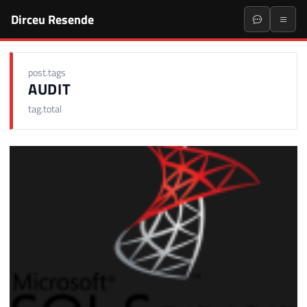
Dirceu Resende
post.tags
AUDIT
tag.total