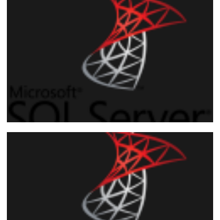
SQL Server - Como implementar
auditoria e controle de logins (Trigger de
Logon)
19 de julho de 2015
9 min de leitura
Como criar uma trigger de Auditoria para
logar a manipulação de objetos no SQL
Server
18 de julho de 2015
6 min de leitura