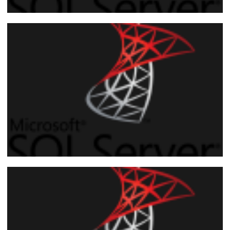
SQL Server - Como utilizar auditoria para
mapear permissões necessárias reais em
um usuário
20 de janeiro de 2019
8 min de leitura
Utilizando o trace padrão do SQL Server
para auditar eventos (fn_trace_gettable)
23 de abril de 2016
5 min de leitura