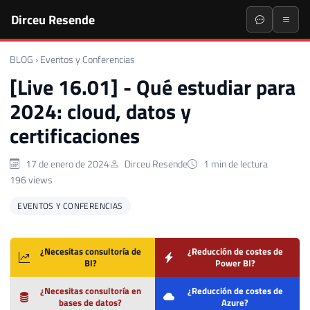
Dirceu Resende
BLOG
›
Eventos y Conferencias
[Live 16.01] - Qué estudiar para
2024: cloud, datos y
certificaciones
17 de enero de 2024
Dirceu Resende
1 min de lectura
196 views
EVENTOS Y CONFERENCIAS
¿Necesitas consultoría de
¿Reducción de costes de
BI?
Power BI?
¿Necesitas consultoría en
¿Reducción de costes de
bases de datos?
Azure?