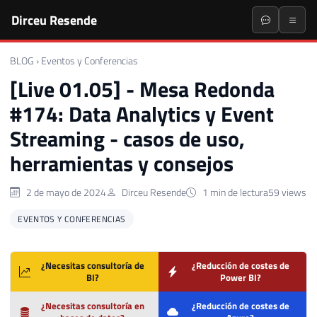
Dirceu Resende
BLOG
›
Eventos y Conferencias
[Live 01.05] - Mesa Redonda
#174: Data Analytics y Event
Streaming - casos de uso,
herramientas y consejos
2 de mayo de 2024
Dirceu Resende
1 min de lectura
59 views
EVENTOS Y CONFERENCIAS
¿Necesitas consultoría de
¿Reducción de costes de
BI?
Power BI?
¿Necesitas consultoría en
¿Reducción de costes de