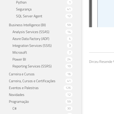
Python
1
Segurança
41
SQL Server Agent
12
Business Intelligence (BI)
59
Analysis Services (SSAS)
14
Cri
Azure Data Factory (ADF)
4
Integration Services (SSIS)
3
29 de 
Microsoft
7
Power BI
24
Dirceu Resende ©
Reporting Services (SSRS)
10
Carreira e Cursos
16
Carreira, Cursos e Certificações
41
Eventos e Palestras
126
Novidades
12
Programação
59
C#
30