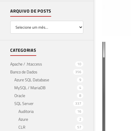
ARQUIVO DE POSTS
Com
CATEGORIAS
VMw
Apache / .htaccess
10
Banco de Dados
356
23 de 
Azure SQL Database
9
MySQL / MariaDB
4
Oracle
8
SQL Server
337
Auditoria
16
Azure
2
CLR
57