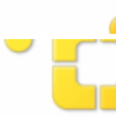
o corrigir o problema de MAC
ware
março de 2016
2 min de leitura