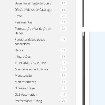
Desenvolvimento de Query
95
DMVs e Views de Catálogo
32
Erros
23
Ferramentas
12
Formatação e Validação de
24
Dados
Cri
Funcionalidades pouco
19
conhecidas
29 de 
Hacks
17
Integrações
31
JSON, XML, CSV e Excel
7
Manipulação de Arquivos
13
Manutenção
92
Monitoramento
41
O que não fazer
7
OLE Automation
19
Performance Tuning
26