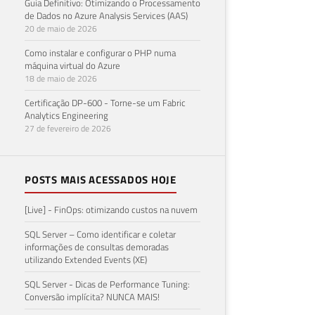
Guia Definitivo: Otimizando o Processamento
de Dados no Azure Analysis Services (AAS)
20 de maio de 2026
Como instalar e configurar o PHP numa
máquina virtual do Azure
18 de maio de 2026
Certificação DP-600 - Torne-se um Fabric
Analytics Engineering
27 de fevereiro de 2026
POSTS MAIS ACESSADOS HOJE
[Live] - FinOps: otimizando custos na nuvem
SQL Server – Como identificar e coletar
informações de consultas demoradas
utilizando Extended Events (XE)
SQL Server - Dicas de Performance Tuning:
Conversão implícita? NUNCA MAIS!