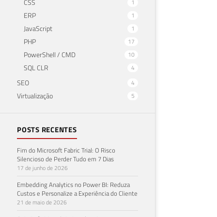
CSS
1
ERP
1
JavaScript
1
PHP
17
PowerShell / CMD
10
SQL CLR
4
SEO
4
Virtualização
5
POSTS RECENTES
Fim do Microsoft Fabric Trial: O Risco
Silencioso de Perder Tudo em 7 Dias
17 de junho de 2026
Embedding Analytics no Power BI: Reduza
Custos e Personalize a Experiência do Cliente
21 de maio de 2026