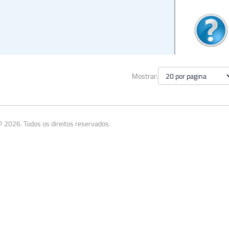
ando uma máquina virtual co
Mostrar:
novembro de 2014
5 min de leitura
 2026. Todos os direitos reservados.