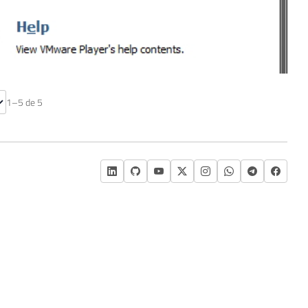
m o VMware Player
1–5 de 5