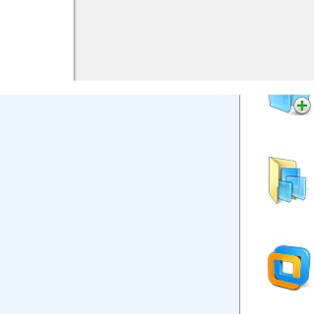
ando uma máquina virtual com
novembro de 2014
5 min de leitura