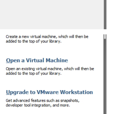
 o Oracle VirtualBox