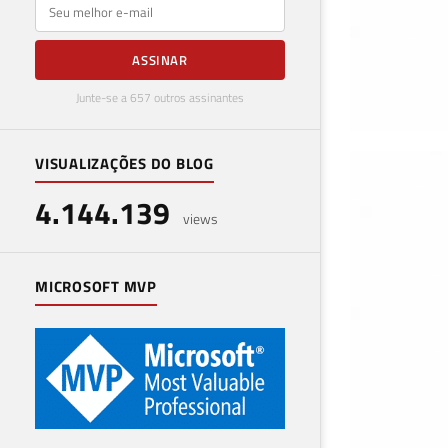
E-mail
ASSINAR
Junte-se a 657 outros assinantes
VISUALIZAÇÕES DO BLOG
Com
4.144.139
VM
views
23 de 
MICROSOFT MVP