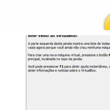
o configurar a rede da sua V
are Player
agosto de 2015
3 min de leitura