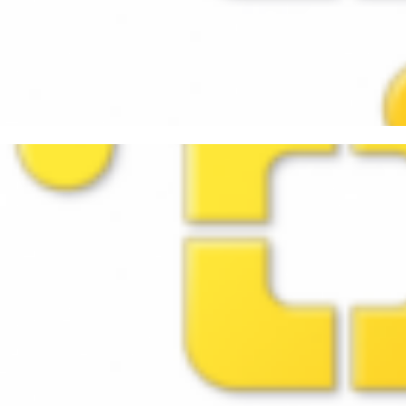
are Player - Utilizando o mo
persistent
evereiro de 2019
2 min de leitura