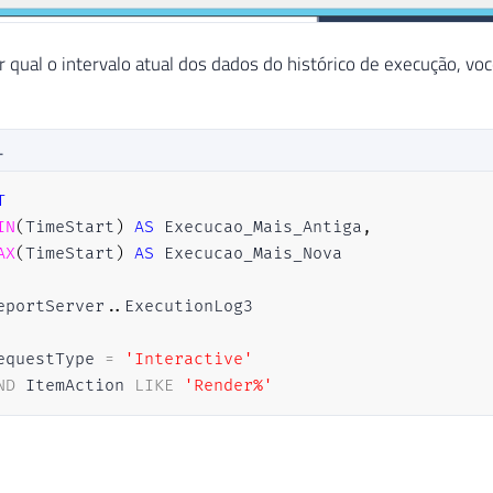
r qual o intervalo atual dos dados do histórico de execução, voc
L
T
IN
(
TimeStart
)
AS
 Execucao_Mais_Antiga
,
AX
(
TimeStart
)
AS
eportServer
.
.
equestType 
=
'Interactive'
ND
 ItemAction 
LIKE
'Render%'