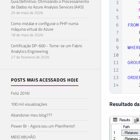
Guia Definitivo: Otimizando o Processamento
3
de Dados no Azure Analysis Services (AAS)
4
20 de maio de 2026
5
Como instalar e configurar o PHP numa
6
FROM
máquina virtual do Azure
7
    
18 de maio de 2026
8
Certificação DP-600 - Torne-se um Fabric
9
WHER
Analytics Engineering
10
    
27 de fevereiro de 2026
11
GROU
12
    
13
ORDE
POSTS MAIS ACESSADOS HOJE
14
Feliz 2016!
Resultado da
100 mil visualizações
Abandonei meu blog???
Power BI - Agora sou um Planilheiro!!
MEIO MILHÃO