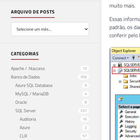
muito mais.
ARQUIVO DE POSTS
Essas inform
padrão, os da
conferir pelo
CATEGORIAS
Apache / .htaccess
10
Banco de Dados
356
Azure SQL Database
9
MySQL / MariaDB
4
Oracle
8
SQL Server
337
Auditoria
16
Azure
2
CLR
57