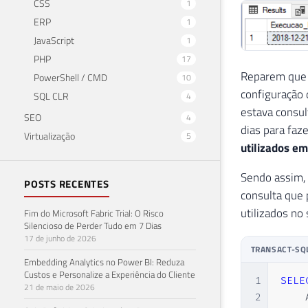
CSS
1
ERP
1
JavaScript
1
PHP
17
Reparem que n
PowerShell / CMD
10
configuração
SQL CLR
4
estava consul
SEO
4
dias para faz
Virtualização
5
utilizados e
Sendo assim, 
POSTS RECENTES
consulta que 
utilizados no
Fim do Microsoft Fabric Trial: O Risco
Silencioso de Perder Tudo em 7 Dias
17 de junho de 2026
TRANSACT-SQ
Embedding Analytics no Power BI: Reduza
Custos e Personalize a Experiência do Cliente
1
SELE
21 de maio de 2026
2
    