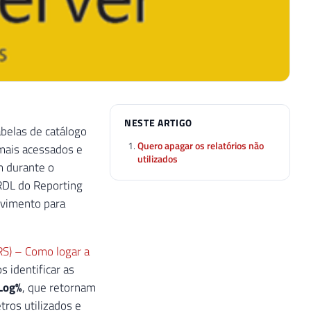
NESTE ARTIGO
abelas de catálogo
Quero apagar os relatórios não
 mais acessados e
utilizados
m durante o
RDL do Reporting
ovimento para
RS) – Como logar a
s identificar as
Log%
, que retornam
tros utilizados e