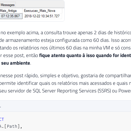
o exemplo acima, a consulta trouxe apenas 2 dias de históri
 de armazenamento esteja configurada como 60 dias. Isso acon
tando os relatórios nos últimos 60 dias na minha VM e só cons
er esse post, então
fique atento quanto à isso quando for ident
m seu ambiente
.
nesse post rápido, simples e objetivo, gostaria de compartilh
permite identificar quais os relatórios mais acessados e quais
 seu servidor de SQL Server Reporting Services (SSRS) ou Power
L
CT
A
.
[
Path
]
,