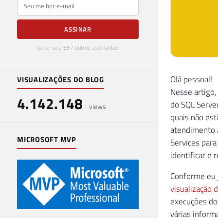
E-mail
ASSINAR
Junte-se a 657 outros assinantes
Olá pessoal!
VISUALIZAÇÕES DO BLOG
Nesse artigo,
4.142.148
do SQL Server
views
quais não est
atendimento a
MICROSOFT MVP
Services para
identificar e
Conforme eu 
visualização d
execuções dos
várias inform