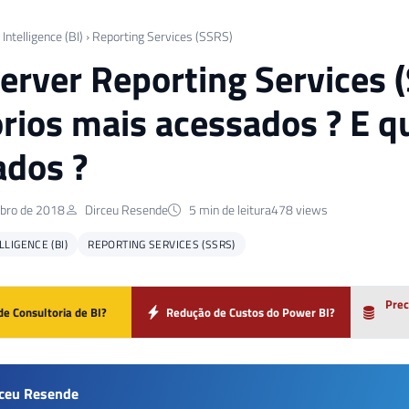
Intelligence (BI)
›
Reporting Services (SSRS)
erver Reporting Services (
órios mais acessados ? E q
ados ?
bro de 2018
Dirceu Resende
5 min de leitura
478 views
LIGENCE (BI)
REPORTING SERVICES (SSRS)
Prec
de Consultoria de BI?
Redução de Custos do Power BI?
rceu Resende