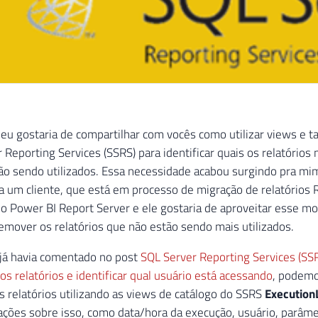
 eu gostaria de compartilhar com vocês como utilizar views e t
 Reporting Services (SSRS) para identificar quais os relatórios
ão sendo utilizados. Essa necessidade acabou surgindo pra mi
 um cliente, que está em processo de migração de relatórios 
 o Power BI Report Server e ele gostaria de aproveitar esse m
 remover os relatórios que não estão sendo mais utilizados.
já havia comentado no post
SQL Server Reporting Services (SS
os relatórios e identificar qual usuário está acessando
, podemo
 relatórios utilizando as views de catálogo do SSRS
Execution
ações sobre isso, como data/hora da execução, usuário, parâme