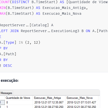
COUNT
(
DISTINCT
 B
.
TimeStart
)
AS
[
Quantidade de View
MIN
(
B
.
TimeStart
)
AS
 Execucao_Mais_Antiga
,
MAX
(
B
.
TimeStart
)
AS
ReportServer
.
.
[
Catalog
]
 A

LEFT
JOIN
 ReportServer
.
.
ExecutionLog3 B 
ON
 A
.
[
Path
E
A
.
[
Type
]
IN
(
2
,
12
)
P
BY
A
.
[
Path
]
R
BY
2
DESC
 execução: