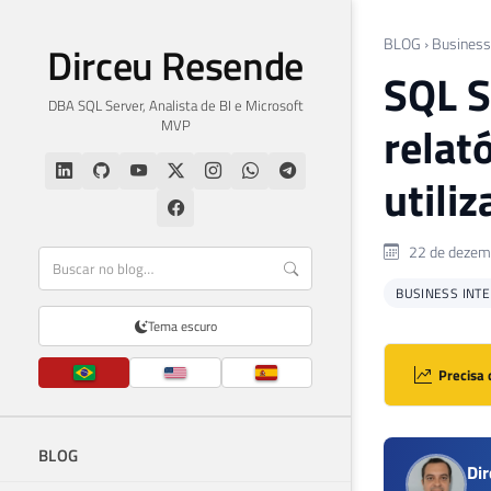
BLOG
›
Business 
Dirceu Resende
SQL S
DBA SQL Server, Analista de BI e Microsoft
MVP
relat
utiliz
22 de dezem
BUSINESS INTEL
Tema escuro
Precisa 
BLOG
Di