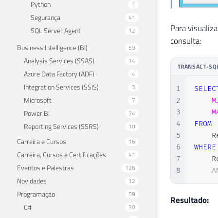
Python
1
Segurança
41
Para visualiza
SQL Server Agent
12
consulta:
Business Intelligence (BI)
59
Analysis Services (SSAS)
14
TRANSACT-SQ
Azure Data Factory (ADF)
4
Integration Services (SSIS)
3
1
SELEC
Microsoft
7
2
M
3
M
Power BI
24
4
FROM
Reporting Services (SSRS)
10
5
    R
Carreira e Cursos
16
6
WHERE
Carreira, Cursos e Certificações
41
7
    R
Eventos e Palestras
126
8
A
Novidades
12
Programação
59
Resultado:
C#
30