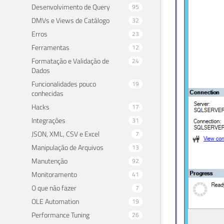
Desenvolvimento de Query
95
DMVs e Views de Catálogo
32
Erros
23
Ferramentas
12
Formatação e Validação de
24
Dados
Funcionalidades pouco
19
conhecidas
Hacks
17
Integrações
31
JSON, XML, CSV e Excel
7
Manipulação de Arquivos
13
Manutenção
92
Monitoramento
41
O que não fazer
7
OLE Automation
19
Performance Tuning
26