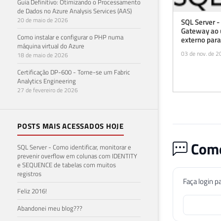
Guia Definitivo: Otimizando o Processamento
de Dados no Azure Analysis Services (AAS)
20 de maio de 2026
SQL Server 
Gateway ao u
Como instalar e configurar o PHP numa
externo para
máquina virtual do Azure
03 de nov. de 
18 de maio de 2026
Certificação DP-600 - Torne-se um Fabric
Analytics Engineering
27 de fevereiro de 2026
POSTS MAIS ACESSADOS HOJE
Come
SQL Server - Como identificar, monitorar e
prevenir overflow em colunas com IDENTITY
e SEQUENCE de tabelas com muitos
registros
Faça login p
Feliz 2016!
Abandonei meu blog???