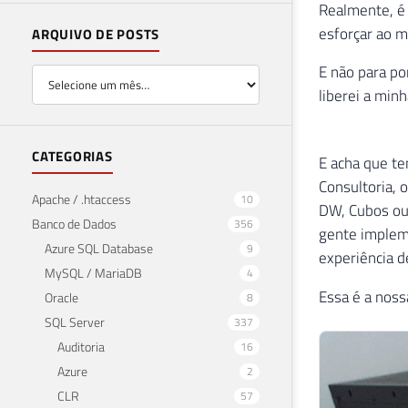
Realmente, é
esforçar ao m
ARQUIVO DE POSTS
E não para por
liberei a min
CATEGORIAS
E acha que te
Consultoria, 
Apache / .htaccess
10
DW, Cubos ou 
Banco de Dados
356
gente impleme
Azure SQL Database
9
experiência d
MySQL / MariaDB
4
Essa é a noss
Oracle
8
SQL Server
337
Auditoria
16
Azure
2
CLR
57