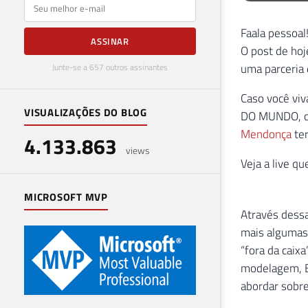
E-mail
Faala pessoal
ASSINAR
O post de hoj
uma parceria
Junte-se a 657 outros assinantes
Caso você viv
VISUALIZAÇÕES DO BLOG
DO MUNDO, com
Mendonça
ter
4.133.863
views
Veja a live q
MICROSOFT MVP
Através dessa
mais algumas 
“fora da caix
modelagem, ET
abordar sobre