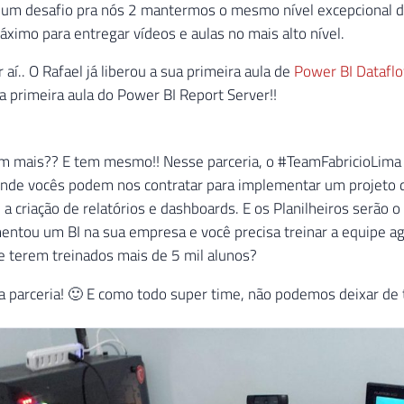
 um desafio pra nós 2 mantermos o mesmo nível excepcional d
áximo para entregar vídeos e aulas no mais alto nível.
 aí.. O Rafael já liberou a sua primeira aula de
Power BI Datafl
ha primeira aula do Power BI Report Server!!
m mais?? E tem mesmo!! Nesse parceria, o #TeamFabricioLima 
onde vocês podem nos contratar para implementar um projeto d
a criação de relatórios e dashboards. E os Planilheiros serão 
ntou um BI na sua empresa e você precisa treinar a equipe a
e terem treinados mais de 5 mil alunos?
a parceria! 🙂 E como todo super time, não podemos deixar de