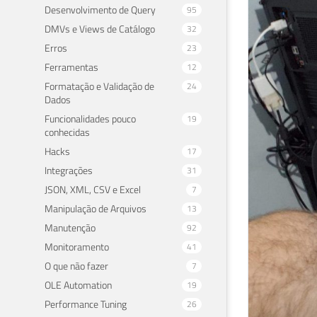
Desenvolvimento de Query
95
DMVs e Views de Catálogo
32
Erros
23
Ferramentas
12
Formatação e Validação de
24
Dados
Funcionalidades pouco
19
conhecidas
Hacks
17
Integrações
31
JSON, XML, CSV e Excel
7
Manipulação de Arquivos
13
Manutenção
92
Monitoramento
41
O que não fazer
7
OLE Automation
19
Performance Tuning
26