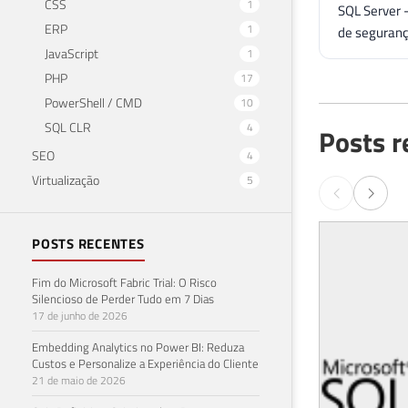
CSS
1
SQL Server 
ERP
1
de seguranç
JavaScript
1
PHP
17
PowerShell / CMD
10
SQL CLR
4
Posts r
SEO
4
Virtualização
5
POSTS RECENTES
Fim do Microsoft Fabric Trial: O Risco
Silencioso de Perder Tudo em 7 Dias
17 de junho de 2026
Embedding Analytics no Power BI: Reduza
Custos e Personalize a Experiência do Cliente
21 de maio de 2026