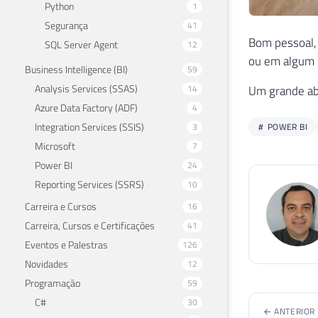
Python
1
Segurança
41
Bom pessoal, 
SQL Server Agent
12
ou em algum 
Business Intelligence (BI)
59
Analysis Services (SSAS)
14
Um grande abr
Azure Data Factory (ADF)
4
Integration Services (SSIS)
3
POWER BI
Microsoft
7
Power BI
24
Reporting Services (SSRS)
10
Carreira e Cursos
16
Carreira, Cursos e Certificações
41
Eventos e Palestras
126
Novidades
12
Programação
59
C#
30
← ANTERIOR