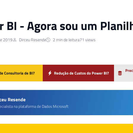
 BI - Agora sou um Planilh
de 2019
Dirceu Resende
2 min de leitura
71 views
Prec
de Consultoria de BI?
Redução de Custos do Power BI?
rceu Resende
ecialista na plataforma de Dados Microsoft