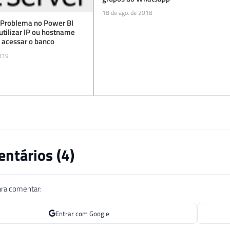
18 de ago. de 2018
- Problema no Power BI
tilizar IP ou hostname
 acessar o banco
2019
ntários (
4
)
ara comentar:
Entrar com Google