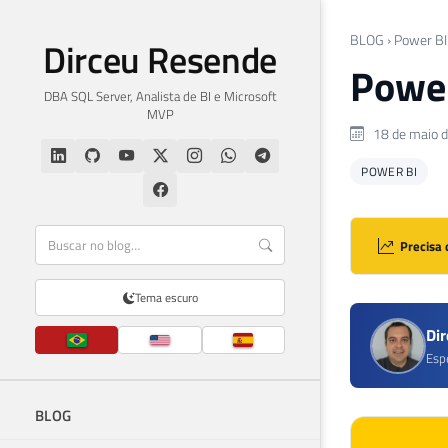
BLOG
›
Power BI
Dirceu Resende
Power
DBA SQL Server, Analista de BI e Microsoft
MVP
18 de maio 
POWER BI
Precisa 
Tema escuro
Di
Esp
BLOG