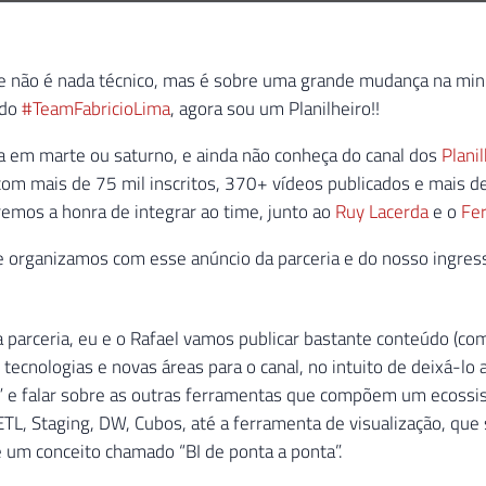
!
e não é nada técnico, mas é sobre uma grande mudança na minha
 do
#TeamFabricioLima
, agora sou um Planilheiro!!
a em marte ou saturno, e ainda não conheça do canal dos
Plani
 mais de 75 mil inscritos, 370+ vídeos publicados e mais de 
emos a honra de integrar ao time, junto ao
Ruy Lacerda
e o
Fer
ue organizamos com esse anúncio da parceria e do nosso ingress
 parceria, eu e o Rafael vamos publicar bastante conteúdo (co
tecnologias e novas áreas para o canal, no intuito de deixá-lo
a” e falar sobre as outras ferramentas que compõem um ecossis
L, Staging, DW, Cubos, até a ferramenta de visualização, que
 um conceito chamado “BI de ponta a ponta”.