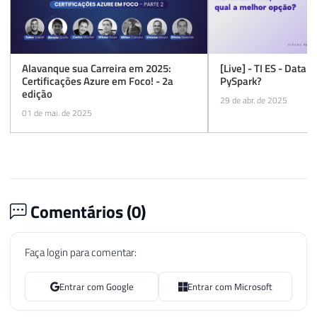
Alavanque sua Carreira em 2025:
[Live] - TI ES - Datab
Certificações Azure em Foco! - 2a
PySpark?
edição
29 de abr. de 2025
01 de mai. de 2025
Comentários (
0
)
Faça login para comentar:
Entrar com Google
Entrar com Microsoft