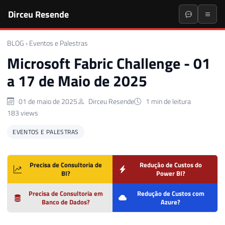
Dirceu Resende
BLOG
›
Eventos e Palestras
Microsoft Fabric Challenge - 01
a 17 de Maio de 2025
01 de maio de 2025
Dirceu Resende
1 min de leitura
183 views
EVENTOS E PALESTRAS
Precisa de Consultoria de
Redução de Custos do
BI?
Power BI?
Precisa de Consultoria em
Redução de Custos com
Banco de Dados?
Azure?