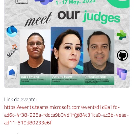
Link do evento:
https://events.teams.microsoft.com/event/d1d8a1fd-
ad6c-4f38-925a-fddca9b04d1f@84c31ca0-ac3b-4eae-
ad11-519d80233e6f