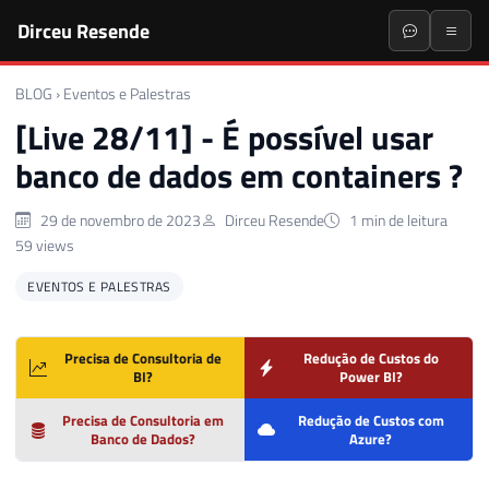
Dirceu Resende
BLOG
›
Eventos e Palestras
[Live 28/11] - É possível usar
banco de dados em containers ?
29 de novembro de 2023
Dirceu Resende
1 min de leitura
59 views
EVENTOS E PALESTRAS
Precisa de Consultoria de
Redução de Custos do
BI?
Power BI?
Precisa de Consultoria em
Redução de Custos com
Banco de Dados?
Azure?