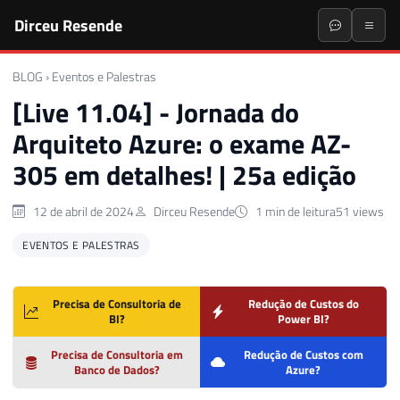
Dirceu Resende
BLOG
›
Eventos e Palestras
[Live 11.04] - Jornada do
Arquiteto Azure: o exame AZ-
305 em detalhes! | 25a edição
12 de abril de 2024
Dirceu Resende
1 min de leitura
51 views
EVENTOS E PALESTRAS
Precisa de Consultoria de
Redução de Custos do
BI?
Power BI?
Precisa de Consultoria em
Redução de Custos com
Banco de Dados?
Azure?