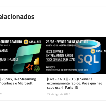
elacionados
] - Spark, IA e Streaming
[Live - 23/08] - O SQL Server é
? Conheça o Microsoft
extremamente rápido. Você que não
sabe usar! | Parte 13
023
22 de ago. de 2023