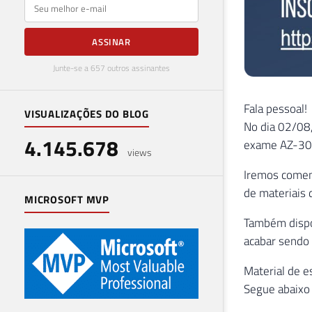
E-mail
ASSINAR
Junte-se a 657 outros assinantes
Fala pessoal!
VISUALIZAÇÕES DO BLOG
No dia 02/08,
4.145.678
exame AZ-30
views
Iremos coment
de materiais 
MICROSOFT MVP
Também dispo
acabar sendo 
Material de e
Segue abaixo o