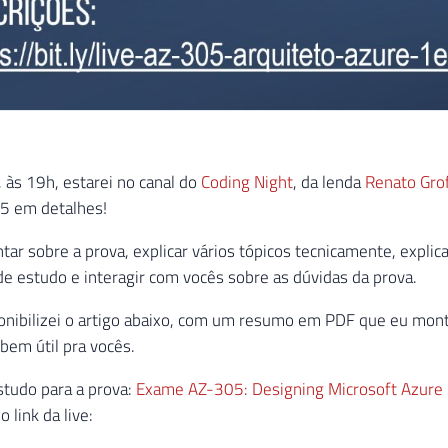
 às 19h, estarei no canal do
Coding Night
, da lenda
Renato Gro
5 em detalhes!
ar sobre a prova, explicar vários tópicos tecnicamente, explicar
de estudo e interagir com vocês sobre as dúvidas da prova.
nibilizei o artigo abaixo, com um resumo em PDF que eu monte
bem útil pra vocês.
studo para a prova:
Exame AZ-305: Designing Microsoft Azure In
 link da live: