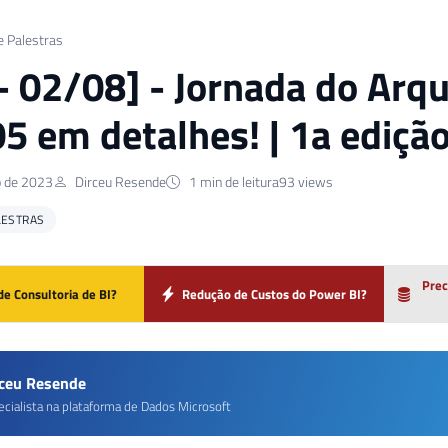
e Palestras
 - 02/08] - Jornada do Arq
5 em detalhes! | 1a ediçã
o de 2023
Dirceu Resende
1 min de leitura
93 views
LESTRAS
Prec
de Consultoria de BI?
Redução de Custos do Power BI?
rceu Resende
ecialista na plataforma de Dados Microsoft