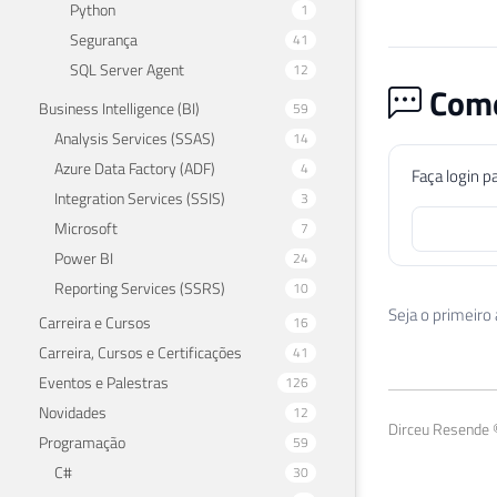
Python
1
Segurança
41
SQL Server Agent
12
Come
Business Intelligence (BI)
59
Analysis Services (SSAS)
14
Azure Data Factory (ADF)
4
Faça login p
Integration Services (SSIS)
3
Microsoft
7
Power BI
24
Reporting Services (SSRS)
10
Seja o primeiro
Carreira e Cursos
16
Carreira, Cursos e Certificações
41
Eventos e Palestras
126
Novidades
12
Dirceu Resende ©
Programação
59
C#
30