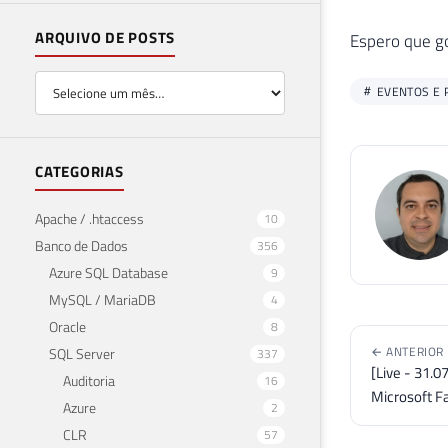
ARQUIVO DE POSTS
Espero que go
EVENTOS E 
CATEGORIAS
Apache / .htaccess
10
Banco de Dados
356
Azure SQL Database
9
MySQL / MariaDB
4
Oracle
8
← ANTERIOR
SQL Server
337
[Live - 31.0
Auditoria
16
Microsoft Fa
Azure
2
CLR
57