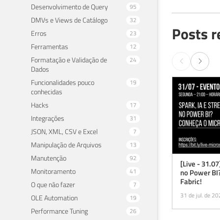
Desenvolvimento de Query
95
DMVs e Views de Catálogo
32
Posts r
Erros
23
Ferramentas
12
Formatação e Validação de
24
Dados
Funcionalidades pouco
19
conhecidas
Hacks
17
Integrações
31
JSON, XML, CSV e Excel
7
Manipulação de Arquivos
13
Manutenção
92
[Live - 31.07
Monitoramento
41
no Power BI
Fabric!
O que não fazer
7
31 de jul. de 2
OLE Automation
19
Performance Tuning
26