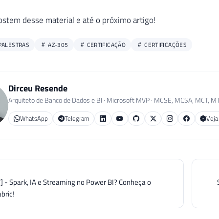
stem desse material e até o próximo artigo!
PALESTRAS
AZ-305
CERTIFICAÇÃO
CERTIFICAÇÕES
Dirceu Resende
Arquiteto de Banco de Dados e BI · Microsoft MVP · MCSE, MCSA, MCT, M
WhatsApp
Telegram
Veja
7] - Spark, IA e Streaming no Power BI? Conheça o
bric!