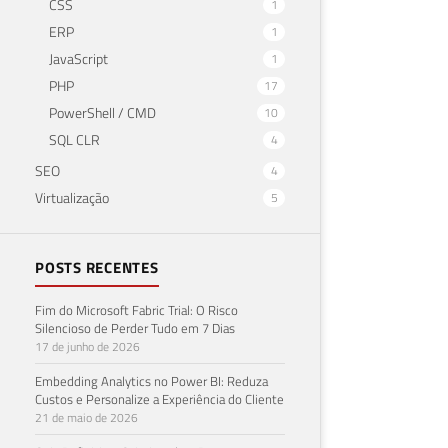
CSS
1
ERP
1
JavaScript
1
PHP
17
PowerShell / CMD
10
SQL CLR
4
SEO
4
Virtualização
5
POSTS RECENTES
Fim do Microsoft Fabric Trial: O Risco
Silencioso de Perder Tudo em 7 Dias
17 de junho de 2026
Embedding Analytics no Power BI: Reduza
Custos e Personalize a Experiência do Cliente
21 de maio de 2026