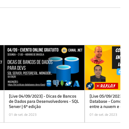
[Live 05/09/2023] - 
[Live 04/09/2023] - Dicas de Bancos
Database - Como repl
de Dados para Desenvolvedores - SQL
entre a nuvem e o ban
Server | 6ª edição
premisses)
01 de set. de 2023
01 de set. de 2023