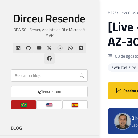
BLOG
›
Eventos 
Dirceu Resende
[Live
DBA SQL Server, Analista de BI e Microsoft
MVP
AZ-30
03 de agost
EVENTOS E PA
Precisa 
Tema escuro
Di
Esp
BLOG