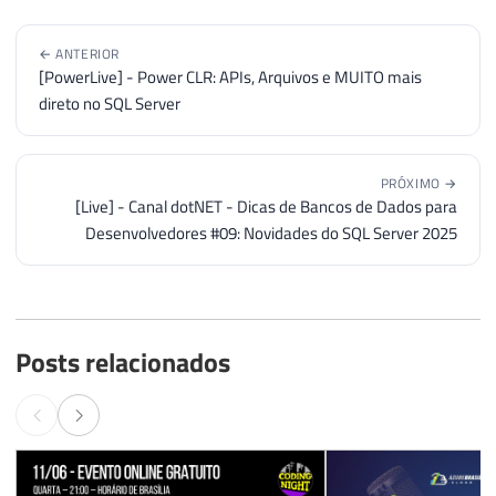
[Live] - Coding Night - Mesa Redonda
Alavanque sua Carrei
#222: Segurança na utilização de
Certificações Azure e
Bancos de Dados - OWASP, dicas e
edição
muito mais
12 de jun. de 2025
01 de mai. de 2025
Comentários (
0
)
Faça login para comentar: