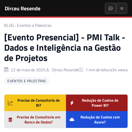
Dirceu Resende
BLOG
›
Eventos e Palestras
[Evento Presencial] - PMI Talk -
Dados e Inteligência na Gestão
de Projetos
22 de maio de 2025
Dirceu Resende
1 min de leitura
34 views
EVENTOS E PALESTRAS
Precisa de Consultoria de
Redução de Custos do
BI?
Power BI?
Precisa de Consultoria em
Redução de Custos com
Banco de Dados?
Azure?