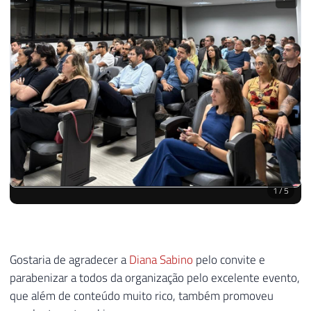
que além de conteúdo muito rico, também promoveu
excelente networking.
Até a próxima, pessoal!
EVENTOS E PALESTRAS
Dirceu Resende
Arquiteto de Banco de Dados e BI · Microsoft MVP · MCSE,
MCSA, MCT, MTA, MCP
WhatsApp
Telegram
Veja minhas certificações