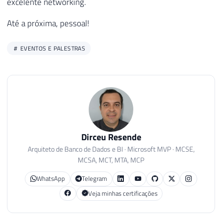
← ANTERIOR
[PowerLive] - Power CLR: APIs, Arquivos e MUITO mais
direto no SQL Server
PRÓXIMO →
[Live] - Canal dotNET - Dicas de Bancos de Dados para
Desenvolvedores #09: Novidades do SQL Server 2025
Posts relacionados