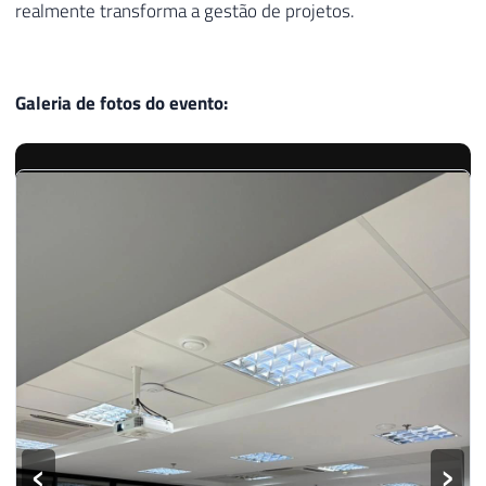
realmente transforma a gestão de projetos.
Galeria de fotos do evento:
‹
›
2
/
5
Gostaria de agradecer a
Diana Sabino
pelo convite e
parabenizar a todos da organização pelo excelente evento,