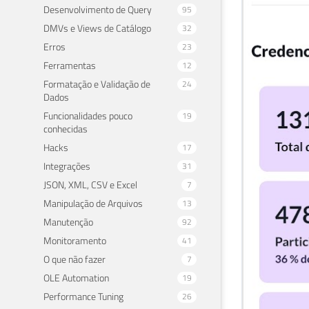
Desenvolvimento de Query
95
DMVs e Views de Catálogo
32
Erros
23
Ferramentas
12
Formatação e Validação de
24
Dados
Funcionalidades pouco
19
conhecidas
Hacks
17
Integrações
31
JSON, XML, CSV e Excel
7
Manipulação de Arquivos
13
Manutenção
92
Monitoramento
41
O que não fazer
7
OLE Automation
19
Performance Tuning
26