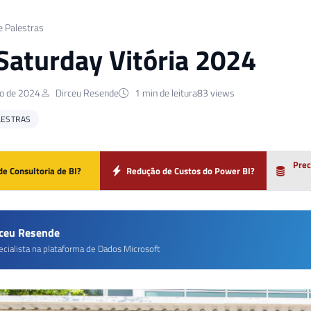
e Palestras
Saturday Vitória 2024
o de 2024
Dirceu Resende
1 min de leitura
83 views
LESTRAS
Prec
de Consultoria de BI?
Redução de Custos do Power BI?
rceu Resende
ecialista na plataforma de Dados Microsoft