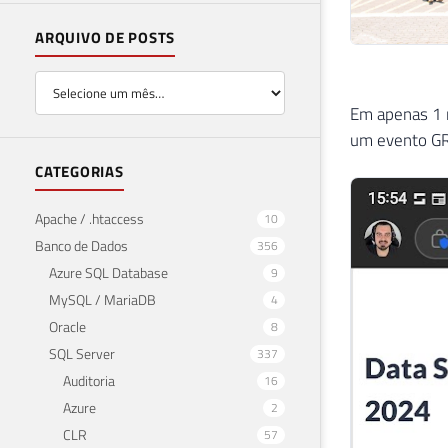
ARQUIVO DE POSTS
Em apenas 1 
um evento GRA
CATEGORIAS
Apache / .htaccess
10
Banco de Dados
356
Azure SQL Database
9
MySQL / MariaDB
4
Oracle
8
SQL Server
337
Auditoria
16
Azure
2
CLR
57