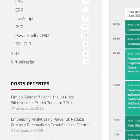
CSS
1
ERP
1
JavaScript
1
PHP
17
PowerShell / CMD
10
SQL CLR
4
SEO
4
Virtualização
5
POSTS RECENTES
Fim do Microsoft Fabric Trial: O Risco
Silencioso de Perder Tudo em 7 Dias
17 de junho de 2026
Embedding Analytics no Power BI: Reduza
Custos e Personalize a Experiência do Cliente
21 de maio de 2026