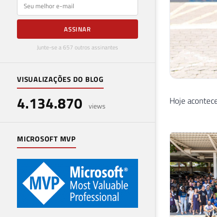
E-mail
ASSINAR
Junte-se a 657 outros assinantes
VISUALIZAÇÕES DO BLOG
4.134.870
Hoje acontece
views
MICROSOFT MVP
‹