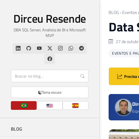
BLOG
›
Eventos 
Dirceu Resende
Data 
DBA SQL Server, Analista de BI e Microsoft
MVP
27 de outubr
EVENTOS E PA
Precisa 
Tema escuro
Di
Esp
BLOG