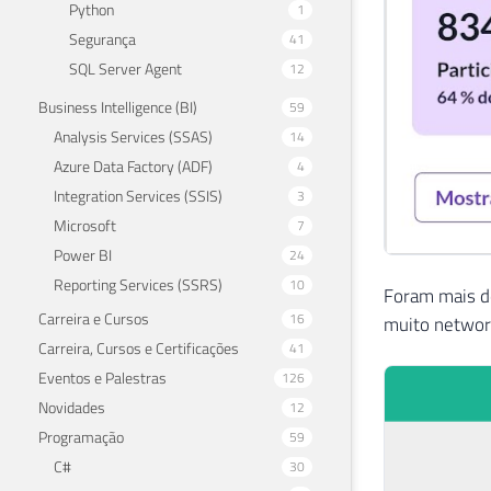
Python
1
Segurança
41
SQL Server Agent
12
Business Intelligence (BI)
59
Analysis Services (SSAS)
14
Azure Data Factory (ADF)
4
Integration Services (SSIS)
3
Microsoft
7
Power BI
24
Reporting Services (SSRS)
10
Foram mais de
Carreira e Cursos
16
muito network
Carreira, Cursos e Certificações
41
Eventos e Palestras
126
Novidades
12
Programação
59
C#
30