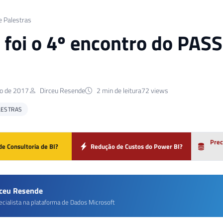
e Palestras
foi o 4º encontro do PASS
o de 2017
Dirceu Resende
2 min de leitura
72 views
LESTRAS
Prec
de Consultoria de BI?
Redução de Custos do Power BI?
rceu Resende
ecialista na plataforma de Dados Microsoft