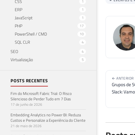
CSS
1
← ANTERIOR
ERP
1
Grupos de S
Slack: Vamo
JavaScript
1
PHP
17
PowerShell / CMD
10
SQL CLR
4
SEO
4
Posts r
Virtualização
5
POSTS RECENTES
Fim do Microsoft Fabric Trial: O Risco
Silencioso de Perder Tudo em 7 Dias
17 de junho de 2026
Embedding Analytics no Power BI: Reduza
Custos e Personalize a Experiência do Cliente
21 de maio de 2026