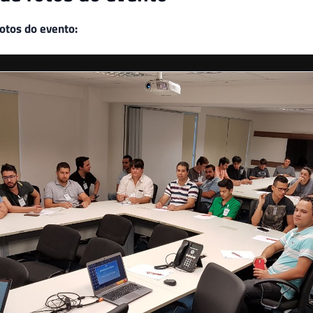
otos do evento:
agradecer novamente a todos os que puderam comparecer ao e
roveitoso e um investimento de tempo. Acordar cedo em pleno 
udar a semana toda, realmente não é fácil. Isso só mostra o in
r profissionalmente. Quem não foi, perdeu o coffee break, o ne
brindes.. kkkkkk