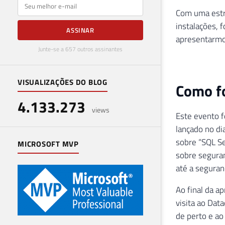
E-mail
Com uma estr
instalações, 
ASSINAR
apresentarmos
Junte-se a 657 outros assinantes
VISUALIZAÇÕES DO BLOG
Como fo
4.133.273
views
Este evento f
lançado no di
sobre “SQL Se
MICROSOFT MVP
sobre segura
até a seguran
Ao final da a
visita ao Dat
de perto e ao