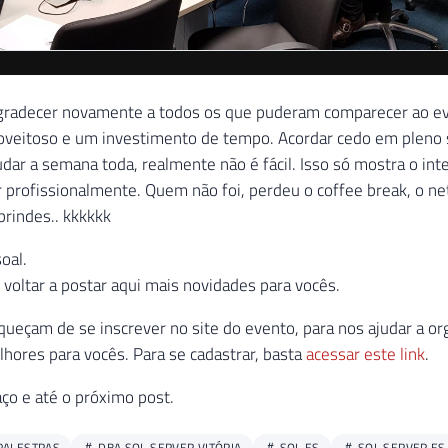
soal.
voltar a postar aqui mais novidades para vocês.
queçam de se inscrever no site do evento, para nos ajudar a or
hores para vocês. Para se cadastrar, basta
acessar este link
.
ço e até o próximo post.
PALESTRAS
DBA SQL SERVER VITÓRIA
SQL ES
SQL SERVER ES
Dirceu Resende
Arquiteto de Banco de Dados e BI · Microsoft MVP · MCSE, MCSA, MCT, M
WhatsApp
Telegram
Veja