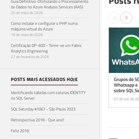
Guia Definitivo: Otimizando o Processamento
Grupos de S
de Dados no Azure Analysis Services (AAS)
Whatsapp e 
20 de maio de 2026
sobre SQL Se
07 de out. de 2
Como instalar e configurar o PHP numa
máquina virtual do Azure
18 de maio de 2026
Certificação DP-600 - Torne-se um Fabric
Analytics Engineering
27 de fevereiro de 2026
Come
POSTS MAIS ACESSADOS HOJE
Faça login p
Identificando tabelas com colunas IDENTITY
no SQL Server
SQL Saturday #1067 - São Paulo 2023
Retrospectiva 2018 - Que ano!!
Feliz 2016!
Luiz V