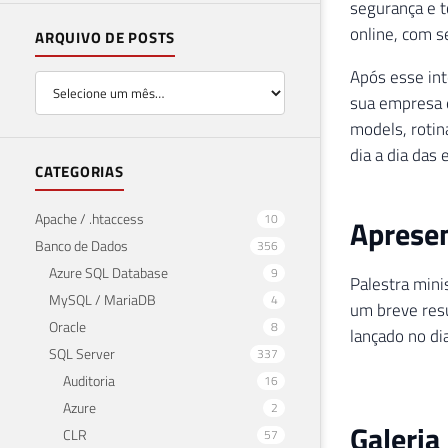
segurança e 
online, com s
ARQUIVO DE POSTS
Após esse int
sua empresa 
models, rotina
dia a dia das
CATEGORIAS
Apache / .htaccess
10
Aprese
Banco de Dados
356
Azure SQL Database
9
Palestra min
MySQL / MariaDB
4
um breve res
Oracle
8
lançado no di
SQL Server
337
Auditoria
16
Azure
2
Galeria
CLR
57