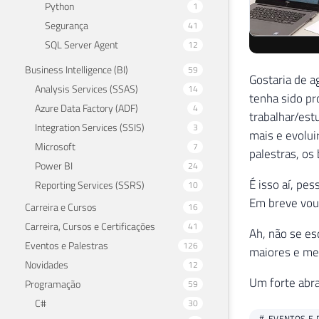
Python
1
É isso aí, pes
Segurança
41
Em breve vou 
SQL Server Agent
12
Ah, não se es
Business Intelligence (BI)
59
maiores e mel
Analysis Services (SSAS)
14
Um forte abra
Azure Data Factory (ADF)
4
Integration Services (SSIS)
3
EVENTOS E 
Microsoft
7
Power BI
24
Reporting Services (SSRS)
10
Carreira e Cursos
16
Carreira, Cursos e Certificações
41
Eventos e Palestras
126
Novidades
12
Programação
59
C#
30