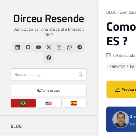
BLOG
›
Eventos 
Dirceu Resende
Como 
DBA SQL Server, Analista de BI e Microsoft
MVP
ES ?
09 de outubr
EVENTOS E PA
Precisa 
Tema escuro
Di
Esp
BLOG