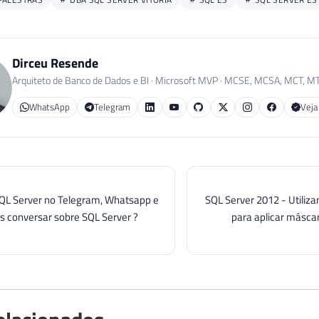
QL Server no Telegram, Whatsapp e
SQL Server 2012 - Utili
s conversar sobre SQL Server ?
para aplicar másc
elacionados
4º Encontro do SQL Server ES (PASS
Local Group do Espírito Santo) -
07/10/2017
03 de out. de 2017