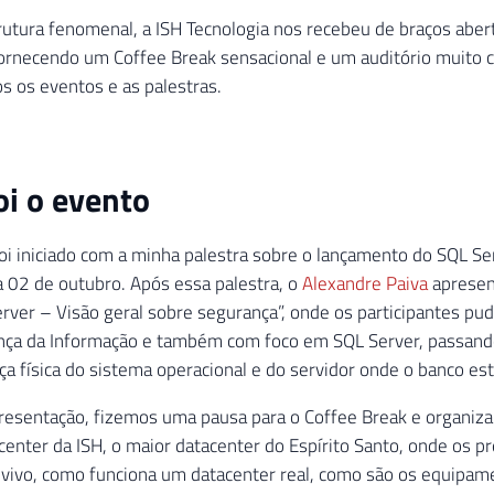
utura fenomenal, a ISH Tecnologia nos recebeu de braços abe
fornecendo um Coffee Break sensacional e um auditório muito c
 os eventos e as palestras.
i o evento
oi iniciado com a minha palestra sobre o lançamento do SQL Se
a 02 de outubro. Após essa palestra, o
Alexandre Paiva
apresen
rver – Visão geral sobre segurança”, onde os participantes p
nça da Informação e também com foco em SQL Server, passando
ça física do sistema operacional e do servidor onde o banco est
presentação, fizemos uma pausa para o Coffee Break e organi
acenter da ISH, o maior datacenter do Espírito Santo, onde os 
 vivo, como funciona um datacenter real, como são os equipam