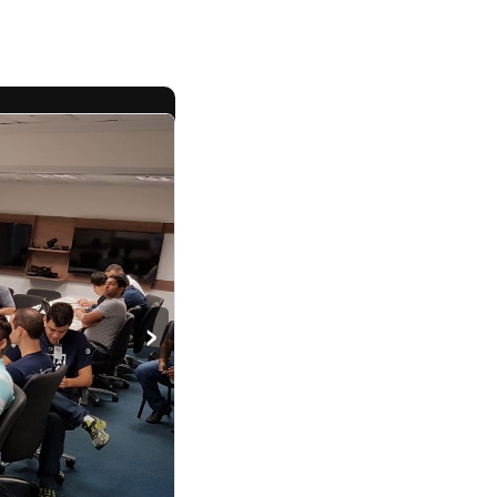
›
5
/
19
vento. Espero que
sábado, após
teresse em aprender
tworking, as