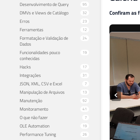
Desenvolvimento de Query
95
Confiram as f
DMVs e Views de Catálogo
32
Erros
23
Ferramentas
12
Formatação e Validação de
24
Dados
‹
Funcionalidades pouco
19
conhecidas
Hacks
17
Integrações
31
JSON, XML, CSV e Excel
7
Manipulação de Arquivos
13
Gostaria de 
Manutenção
92
tenha sido p
Monitoramento
41
trabalhar/est
O que não fazer
7
mais e evolui
OLE Automation
19
palestras, os 
Performance Tuning
26