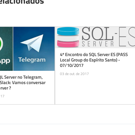
QL Server no Telegram,
Slack: Vamos conversar
rver ?
017
ntários (
4
)
ara comentar:
Entrar com Google
Entrar com Mi
itor França Lima
9 de out. de 2017 08:47