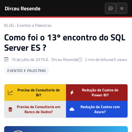
Dirceu Resende
BLOG
›
Eventos e Palestras
Como foi o 13º encontro do SQL
Server ES ?
19 de julho de 2019
Dirceu Resende
2 min de leitura
45 views
EVENTOS E PALESTRAS
Precisa de Consultoria de
Redução de Custos do
BI?
Power BI?
Precisa de Consultoria em
Redução de Custos com
Banco de Dados?
Azure?