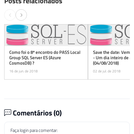
Posts relacionados
Como foi o 8º encontro do PASS Local
Save the date: Vem a
Group SQL Server ES (Azure
- Um dia inteiro de a
CosmosDB) ?
(04/08/2018)
16 de jun. de 2018
02 de jul. de 2018
Comentários (
0
)
Faça login para comentar: