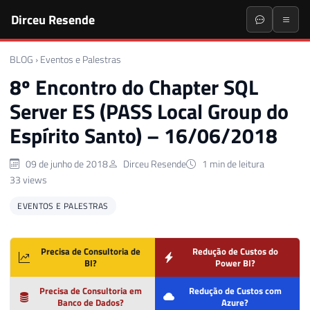
Dirceu Resende
BLOG
›
Eventos e Palestras
8º Encontro do Chapter SQL
Server ES (PASS Local Group do
Espírito Santo) – 16/06/2018
09 de junho de 2018
Dirceu Resende
1 min de leitura
33 views
EVENTOS E PALESTRAS
Precisa de Consultoria de
Redução de Custos do
BI?
Power BI?
Precisa de Consultoria em
Redução de Custos com
Banco de Dados?
Azure?