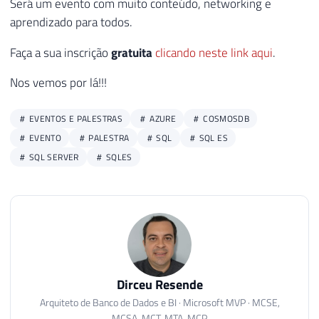
Será um evento com muito conteúdo, networking e
aprendizado para todos.
Faça a sua inscrição
gratuita
clicando neste link aqui
.
Nos vemos por lá!!!
EVENTOS E PALESTRAS
AZURE
COSMOSDB
EVENTO
PALESTRA
SQL
SQL ES
SQL SERVER
SQLES
Dirceu Resende
Arquiteto de Banco de Dados e BI · Microsoft MVP · MCSE,
MCSA, MCT, MTA, MCP