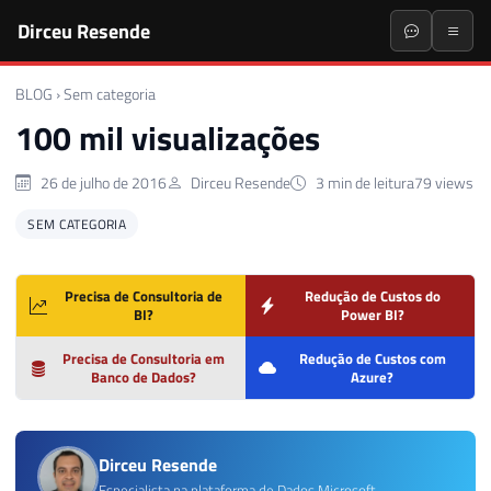
Dirceu Resende
BLOG
›
Sem categoria
100 mil visualizações
26 de julho de 2016
Dirceu Resende
3 min de leitura
79 views
SEM CATEGORIA
Precisa de Consultoria de
Redução de Custos do
BI?
Power BI?
Precisa de Consultoria em
Redução de Custos com
Banco de Dados?
Azure?
Dirceu Resende
Especialista na plataforma de Dados Microsoft