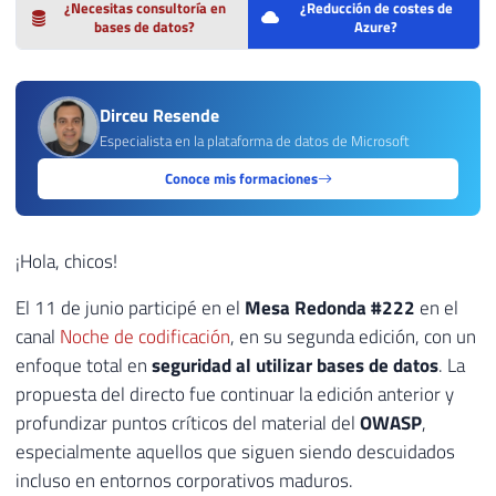
¿Necesitas consultoría en
¿Reducción de costes de
bases de datos?
Azure?
Dirceu Resende
Especialista en la plataforma de datos de Microsoft
Conoce mis formaciones
¡Hola, chicos!
El 11 de junio participé en el
Mesa Redonda #222
en el
canal
Noche de codificación
, en su segunda edición, con un
enfoque total en
seguridad al utilizar bases de datos
. La
propuesta del directo fue continuar la edición anterior y
profundizar puntos críticos del material del
OWASP
,
especialmente aquellos que siguen siendo descuidados
incluso en entornos corporativos maduros.