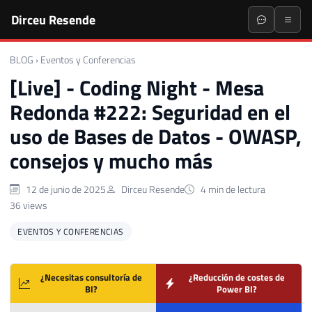
Dirceu Resende
BLOG
›
Eventos y Conferencias
[Live] - Coding Night - Mesa
Redonda #222: Seguridad en el
uso de Bases de Datos - OWASP,
consejos y mucho más
12 de junio de 2025
Dirceu Resende
4 min de lectura
36 views
EVENTOS Y CONFERENCIAS
¿Necesitas consultoría de
¿Reducción de costes de
BI?
Power BI?