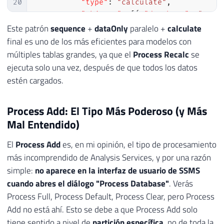
20
"type"
:
"calculate"
,
21
"objects"
:
[
{
"database"
:
"MeuM
22
}
Este patrón
sequence
+
dataOnly
paralelo +
calculate
23
}
final es uno de los más eficientes para modelos con
24
]
múltiples tablas grandes, ya que el
Process Recalc
se
25
}
ejecuta solo una vez, después de que todos los datos
26
}
estén cargados.
Process Add: El Tipo Más Poderoso (y Más
Mal Entendido)
El
Process Add
es, en mi opinión, el tipo de procesamiento
más incomprendido de Analysis Services, y por una razón
simple:
no aparece en la interfaz de usuario de SSMS
cuando abres el diálogo "Process Database"
. Verás
Process Full, Process Default, Process Clear, pero Process
Add no está ahí. Esto se debe a que Process Add solo
tiene sentido a nivel de
partición específica
, no de toda la