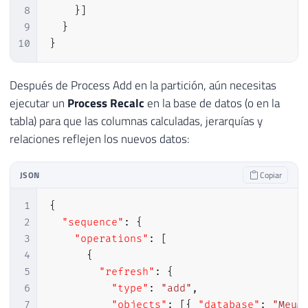
8
}
]
9
}
10
}
Después de Process Add en la partición, aún necesitas
ejecutar un
Process Recalc
en la base de datos (o en la
tabla) para que las columnas calculadas, jerarquías y
relaciones reflejen los nuevos datos:
JSON
Copiar
1
{
2
"sequence"
:
{
3
"operations"
:
[
4
{
5
"refresh"
:
{
6
"type"
:
"add"
,
7
"objects"
:
[
{
"database"
:
"MeuM