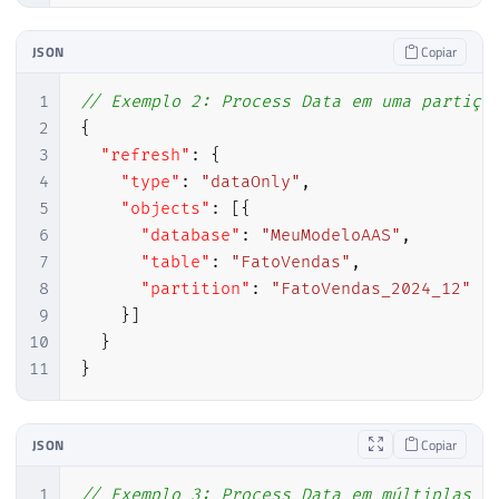
JSON
Copiar
1
// Exemplo 2: Process Data em uma partiçã
2
{
3
"refresh"
:
{
4
"type"
:
"dataOnly"
,
5
"objects"
:
[
{
6
"database"
:
"MeuModeloAAS"
,
7
"table"
:
"FatoVendas"
,
8
"partition"
:
"FatoVendas_2024_12"
9
}
]
10
}
11
}
JSON
Copiar
1
// Exemplo 3: Process Data em múltiplas p