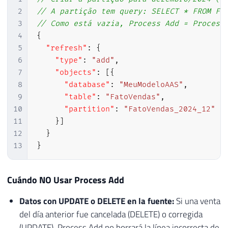
2
// A partição tem query: SELECT * FROM Fa
3
// Como está vazia, Process Add = Process
4
{
5
"refresh"
:
{
6
"type"
:
"add"
,
7
"objects"
:
[
{
8
"database"
:
"MeuModeloAAS"
,
9
"table"
:
"FatoVendas"
,
10
"partition"
:
"FatoVendas_2024_12"
11
}
]
12
}
13
}
Cuándo NO Usar Process Add
Datos con UPDATE o DELETE en la fuente:
Si una venta
del día anterior fue cancelada (DELETE) o corregida
(UPDATE), Process Add no borrará la línea incorrecta de