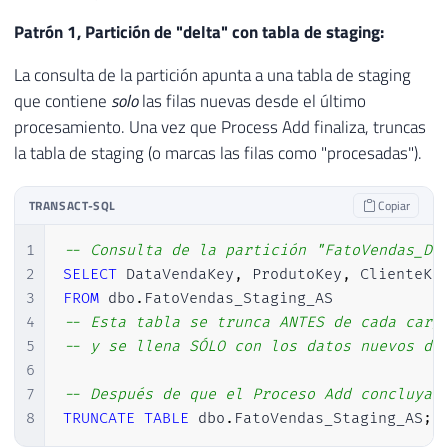
Patrón 1, Partición de "delta" con tabla de staging:
La consulta de la partición apunta a una tabla de staging
que contiene
solo
las filas nuevas desde el último
procesamiento. Una vez que Process Add finaliza, truncas
la tabla de staging (o marcas las filas como "procesadas").
TRANSACT-SQL
Copiar
1
-- Consulta de la partición "FatoVendas_De
2
SELECT
 DataVendaKey
,
 ProdutoKey
,
 ClienteKe
3
FROM
 dbo
.
4
-- Esta tabla se trunca ANTES de cada carg
5
-- y se llena SÓLO con los datos nuevos de
6
7
-- Después de que el Proceso Add concluya,
8
TRUNCATE
TABLE
 dbo
.
FatoVendas_Staging_AS
;