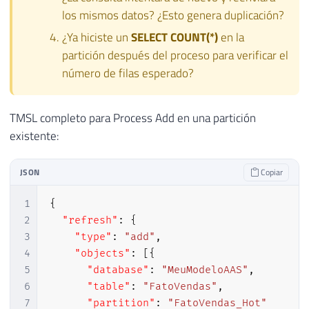
los mismos datos? ¿Esto genera duplicación?
¿Ya hiciste un
SELECT COUNT(*)
en la
partición después del proceso para verificar el
número de filas esperado?
TMSL completo para Process Add en una partición
existente:
JSON
Copiar
1
{
2
"refresh"
:
{
3
"type"
:
"add"
,
4
"objects"
:
[
{
5
"database"
:
"MeuModeloAAS"
,
6
"table"
:
"FatoVendas"
,
7
"partition"
:
"FatoVendas_Hot"