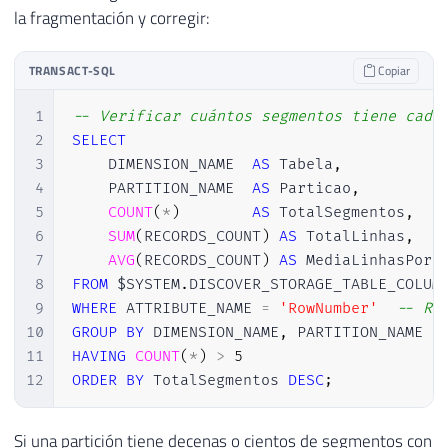
la fragmentación y corregir:
TRANSACT-SQL
Copiar
1
-- Verificar cuántos segmentos tiene cada
2
SELECT
3
    DIMENSION_NAME  
AS
 Tabela
,
4
    PARTITION_NAME  
AS
 Particao
,
5
COUNT
(
*
)
AS
 TotalSegmentos
,
6
SUM
(
RECORDS_COUNT
)
AS
 TotalLinhas
,
7
AVG
(
RECORDS_COUNT
)
AS
8
FROM
 $SYSTEM
.
9
WHERE
 ATTRIBUTE_NAME 
=
'RowNumber'
-- Ro
10
GROUP
BY
 DIMENSION_NAME
,
11
HAVING
COUNT
(
*
)
>
5
12
ORDER
BY
 TotalSegmentos 
DESC
;
Si una partición tiene decenas o cientos de segmentos con