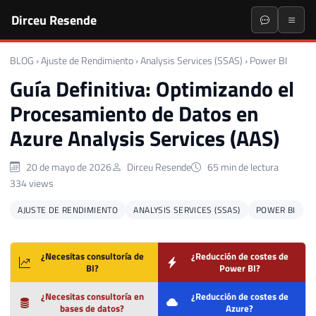
Dirceu Resende
BLOG
›
Ajuste de Rendimiento
›
Analysis Services (SSAS)
›
Power BI
Guía Definitiva: Optimizando el
Procesamiento de Datos en
Azure Analysis Services (AAS)
20 de mayo de 2026
Dirceu Resende
65 min de lectura
334 views
AJUSTE DE RENDIMIENTO
ANALYSIS SERVICES (SSAS)
POWER BI
¿Necesitas consultoría de
¿Reducción de costes de
BI?
Power BI?
¿Necesitas consultoría en
¿Reducción de costes de
bases de datos?
Azure?