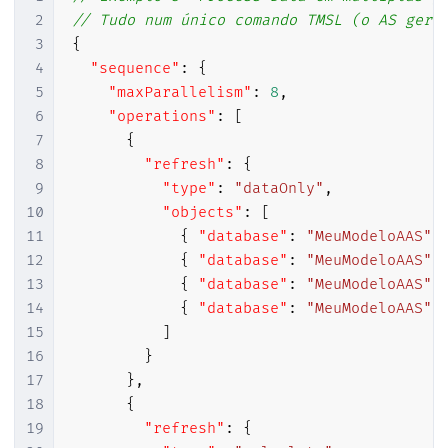
2
// Tudo num único comando TMSL (o AS gere
3
{
4
"sequence"
:
{
5
"maxParallelism"
:
8
,
6
"operations"
:
[
7
{
8
"refresh"
:
{
9
"type"
:
"dataOnly"
,
10
"objects"
:
[
11
{
"database"
:
"MeuModeloAAS"
,
12
{
"database"
:
"MeuModeloAAS"
,
13
{
"database"
:
"MeuModeloAAS"
,
14
{
"database"
:
"MeuModeloAAS"
,
15
]
16
}
17
}
,
18
{
19
"refresh"
:
{