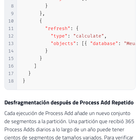
8
}
9
}
,
10
{
11
"refresh"
:
{
12
"type"
:
"calculate"
,
13
"objects"
:
[
{
"database"
:
"MeuM
14
}
15
}
16
]
17
}
18
}
Desfragmentación después de Process Add Repetido
Cada ejecución de Process Add añade un nuevo conjunto
de segmentos a la partición. Una partición que recibió 365
Process Adds diarios a lo largo de un año puede tener
cientos de segmentos de tamaños variados. Para verificar