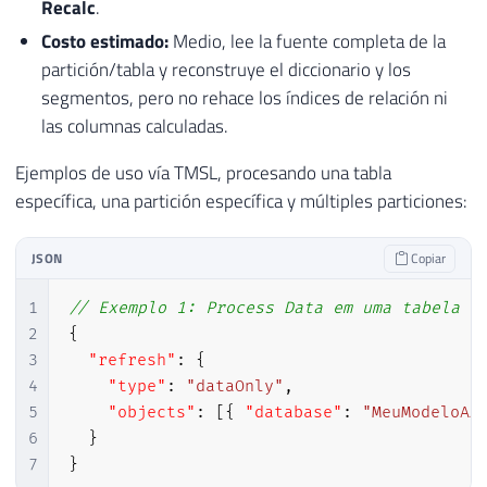
Recalc
.
Costo estimado:
Medio, lee la fuente completa de la
partición/tabla y reconstruye el diccionario y los
segmentos, pero no rehace los índices de relación ni
las columnas calculadas.
Ejemplos de uso vía TMSL, procesando una tabla
específica, una partición específica y múltiples particiones:
JSON
Copiar
1
// Exemplo 1: Process Data em uma tabela i
2
{
3
"refresh"
:
{
4
"type"
:
"dataOnly"
,
5
"objects"
:
[
{
"database"
:
"MeuModeloAA
6
}
7
}