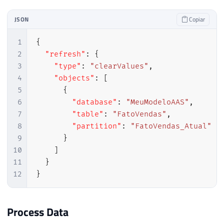
JSON
Copiar
1
{
2
"refresh"
:
{
3
"type"
:
"clearValues"
,
4
"objects"
:
[
5
{
6
"database"
:
"MeuModeloAAS"
,
7
"table"
:
"FatoVendas"
,
8
"partition"
:
"FatoVendas_Atual"
9
}
10
]
11
}
12
}
Process Data