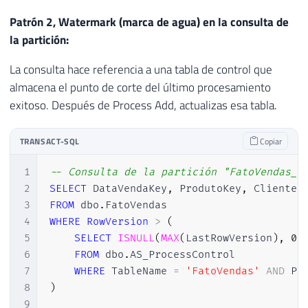
Patrón 2, Watermark (marca de agua) en la consulta de
la partición:
La consulta hace referencia a una tabla de control que
almacena el punto de corte del último procesamiento
exitoso. Después de Process Add, actualizas esa tabla.
TRANSACT-SQL
Copiar
1
-- Consulta de la partición "FatoVendas_H
2
SELECT
 DataVendaKey
,
 ProdutoKey
,
 ClienteK
3
FROM
 dbo
.
4
WHERE
RowVersion
>
(
5
SELECT
ISNULL
(
MAX
(
LastRowVersion
)
,
0
)
6
FROM
 dbo
.
AS_ProcessControl

7
WHERE
 TableName 
=
'FatoVendas'
AND
 Pa
8
)
9