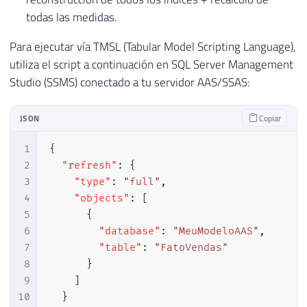
todas las medidas.
Para ejecutar vía TMSL (Tabular Model Scripting Language),
utiliza el script a continuación en SQL Server Management
Studio (SSMS) conectado a tu servidor AAS/SSAS:
JSON
Copiar
1
{
2
"refresh"
:
{
3
"type"
:
"full"
,
4
"objects"
:
[
5
{
6
"database"
:
"MeuModeloAAS"
,
7
"table"
:
"FatoVendas"
8
}
9
]
10
}