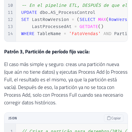
10
-- En el pipeline ETL, DESPUÉS de que el 
11
UPDATE
 dbo
.
12
SET
 LastRowVersion 
=
(
SELECT
MAX
(
RowVersi
13
    LastProcessedAt 
=
GETDATE
(
)
14
WHERE
 TableName 
=
'FatoVendas'
AND
 Partit
Patrón 3, Partición de período fijo vacía:
El caso más simple y seguro: creas una partición nueva
(que aún no tiene datos) y ejecutas Process Add (o Process
Full, el resultado es el mismo, ya que la partición está
vacía). Después de eso, la partición ya no se toca con
Process Add, solo con Process Full cuando sea necesario
corregir datos históricos.
JSON
Copiar
1
// Criar a partição para dezembro/2024 (v