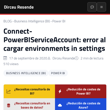
Dirceu Resende
BLOG
›
Business Intelligence (BI)
›
Power BI
Connect-
PowerBIServiceAccount: error al
cargar environments in settings
17 de septiembre de 2020
Dirceu Resende
2 min de lectura
510 views
BUSINESS INTELLIGENCE (BI)
POWER BI
¿Necesitas consultoría de
¿Reducción de costes de
BI?
Power BI?
¿Necesitas consultoría en
¿Reducción de costes de
bases de datos?
Azure?