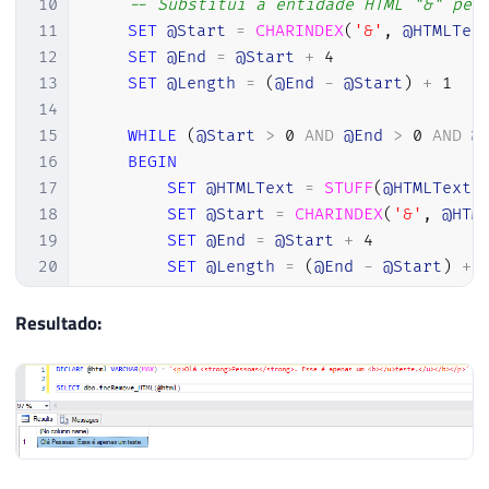
10
-- Substitui a entidade HTML "&" pel
11
SET
@Start
=
CHARINDEX
(
'&'
,
@HTMLTex
12
SET
@End
=
@Start
+
4
13
SET
@Length
=
(
@End
-
@Start
)
+
1
14
15
WHILE
(
@Start
>
0
AND
@End
>
0
AND
@
16
BEGIN
17
SET
@HTMLText
=
STUFF
(
@HTMLText
,
18
SET
@Start
=
CHARINDEX
(
'&'
,
@HTM
19
SET
@End
=
@Start
+
4
20
SET
@Length
=
(
@End
-
@Start
)
+
21
END
22
Resultado:
23
-- Substitui a entidade HTML "<" pel
24
SET
@Start
=
CHARINDEX
(
'<'
,
@HTMLTex
25
SET
@End
=
@Start
+
3
26
SET
@Length
=
(
@End
-
@Start
)
+
1
27
28
WHILE
(
@Start
>
0
AND
@End
>
0
AND
@