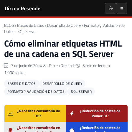
Dirceu Resende
BLOG
›
Bases de Datos
›
Desarrollo de Query
›
Formato y Validación de
Datos
›
SQL Server
Cómo eliminar etiquetas HTML
de una cadena en SQL Server
7 de junio de 2014
Dirceu Resende
5 min de lectura
1.000 views
BASES DE DATOS
DESARROLLO DE QUERY
FORMATO Y VALIDACIÓN DE DATOS
SQL SERVER
¿Necesitas consultoría de
¿Reducción de costes de
BI?
Power BI?
¿Necesitas consultoría en
¿Reducción de costes de