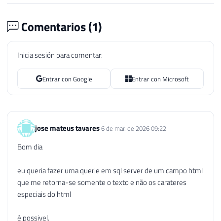
104
SET
@End
=
@Start
+
5
105
SET
@Length
=
(
@End
-
@Start
)
+
1
Comentarios (
1
)
106
107
WHILE
(
@Start
>
0
AND
@End
>
0
AND
@
Inicia sesión para comentar:
108
BEGIN
109
SET
@HTMLText
=
STUFF
(
@HTMLText
,
Entrar con Google
Entrar con Microsoft
110
SET
@Start
=
CHARINDEX
(
'<br />'
,
111
SET
@End
=
@Start
+
5
112
SET
@Length
=
(
@End
-
@Start
)
+
113
END
jose mateus tavares
6 de mar. de 2026 09:22
114
115
Bom dia
116
-- Remove os parâmetros contidos nas
117
SET
@Start
=
CHARINDEX
(
'<'
,
@HTMLTex
eu queria fazer uma querie em sql server de um campo html
118
SET
@End
=
CHARINDEX
(
'>'
,
@HTMLText
,
que me retorna-se somente o texto e não os carateres
119
SET
@Length
=
(
@End
-
@Start
)
+
1
especiais do html
120
121
WHILE
(
@Start
>
0
AND
@End
>
0
AND
@
é possivel.