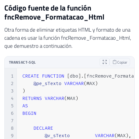
29
BEGIN
Código fuente de la función
30
SET
@HTMLText
=
STUFF
(
@HTMLText
,
fncRemove_Formatacao_Html
31
SET
@Start
=
CHARINDEX
(
'<'
,
@HTM
32
SET
@End
=
@Start
+
3
Otra forma de eliminar etiquetas HTML y formato de una
33
SET
@Length
=
(
@End
-
@Start
)
+
cadena es usar la función fncRemove_Formatacao_Html,
34
END
que demuestro a continuación.
35
36
-- Substitui a entidade HTML ">" pel
TRANSACT-SQL
Copiar
37
SET
@Start
=
CHARINDEX
(
'>'
,
@HTMLTex
38
SET
@End
=
@Start
+
3
1
CREATE
FUNCTION
[
dbo
]
.
[
fncRemove_Formatac
39
SET
@Length
=
(
@End
-
@Start
)
+
1
2
@pe_sTexto
VARCHAR
(
MAX
)
40
3
)
41
WHILE
(
@Start
>
0
AND
@End
>
0
AND
@
4
RETURNS
VARCHAR
(
MAX
)
42
BEGIN
5
AS
43
SET
@HTMLText
=
STUFF
(
@HTMLText
,
6
BEGIN
44
SET
@Start
=
CHARINDEX
(
'>'
,
@HTM
7
45
SET
@End
=
@Start
+
3
8
DECLARE
46
SET
@Length
=
(
@End
-
@Start
)
+
9
@v_sTexto
VARCHAR
(
MAX
)
,
47
END