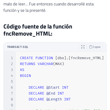
malo de leer... Fue entonces cuando desarrollé esta
función y se la presenté.
Código fuente de la función
fncRemove_HTML:
TRANSACT-SQL
Copiar
1
CREATE
FUNCTION
[
dbo
]
.
[
fncRemove_HTML
]
(
2
RETURNS
VARCHAR
(
MAX
)
3
AS
4
BEGIN
5
6
DECLARE
@Start
INT
7
DECLARE
@End
INT
8
DECLARE
@Length
INT
9