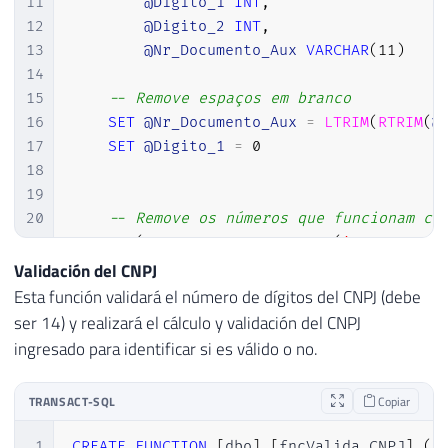
11
@Digito_1
INT
,
12
@Digito_2
INT
,
13
@Nr_Documento_Aux
VARCHAR
(
11
)
14
15
-- Remove espaços em branco
16
SET
@Nr_Documento_Aux
=
LTRIM
(
RTRIM
(
@
17
SET
@Digito_1
=
0
18
19
20
-- Remove os números que funcionam co
21
IF
(
@Nr_Documento_Aux
IN
(
'0000000000
22
RETURN
0
Validación del CNPJ
23
Esta función validará el número de dígitos del CNPJ (debe
24
ser 14) y realizará el cálculo y validación del CNPJ
25
-- Verifica se possui apenas 11 carac
ingresado para identificar si es válido o no.
26
IF
(
LEN
(
@Nr_Documento_Aux
)
<>
11
)
27
RETURN
0
TRANSACT-SQL
Copiar
28
ELSE
29
BEGIN
1
CREATE
FUNCTION
[
dbo
]
.
[
fncValida_CNPJ
]
(