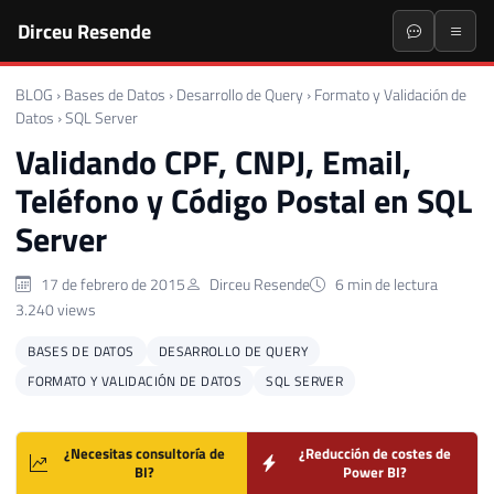
Dirceu Resende
BLOG
›
Bases de Datos
›
Desarrollo de Query
›
Formato y Validación de
Datos
›
SQL Server
Validando CPF, CNPJ, Email,
Teléfono y Código Postal en SQL
Server
17 de febrero de 2015
Dirceu Resende
6 min de lectura
3.240 views
BASES DE DATOS
DESARROLLO DE QUERY
FORMATO Y VALIDACIÓN DE DATOS
SQL SERVER
¿Necesitas consultoría de
¿Reducción de costes de
BI?
Power BI?