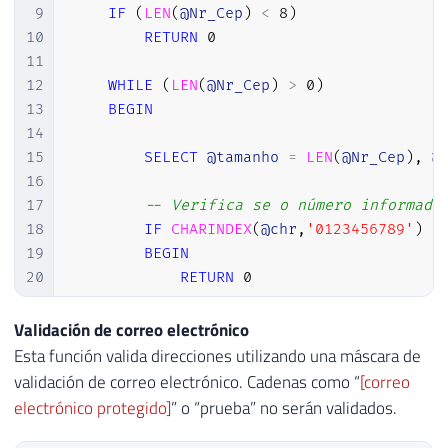
9
IF
(
LEN
(
@Nr_Cep
)
<
8
)
10
RETURN
0
11
12
WHILE
(
LEN
(
@Nr_Cep
)
>
0
)
13
BEGIN
14
15
SELECT
@tamanho
=
LEN
(
@Nr_Cep
)
,
@
16
17
-- Verifica se o número informado
18
IF
CHARINDEX
(
@chr
,
'0123456789'
)
=
19
BEGIN
20
RETURN
0
21
BREAK
22
END
Validación de correo electrónico
23
Esta función valida direcciones utilizando una máscara de
24
SET
@Nr_Cep
=
STUFF
(
@Nr_Cep
,
1
,
1
,
'
validación de correo electrónico. Cadenas como “
[correo
25
electrónico protegido]
” o “prueba” no serán validados.
26
END
27