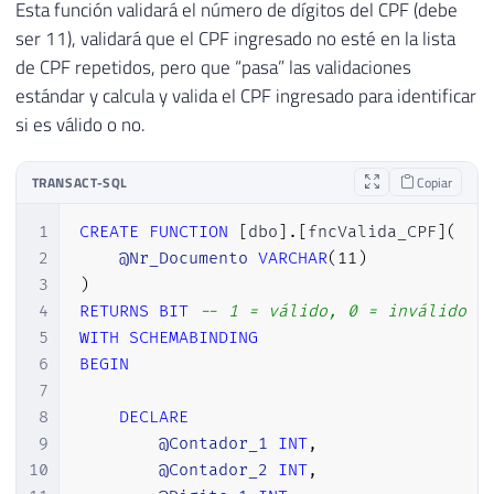
Esta función validará el número de dígitos del CPF (debe
ser 11), validará que el CPF ingresado no esté en la lista
de CPF repetidos, pero que “pasa” las validaciones
estándar y calcula y valida el CPF ingresado para identificar
si es válido o no.
TRANSACT-SQL
Copiar
1
CREATE
FUNCTION
[
dbo
]
.
[
fncValida_CPF
]
(
2
@Nr_Documento
VARCHAR
(
11
)
3
)
4
RETURNS
BIT
-- 1 = válido, 0 = inválido
5
WITH
SCHEMABINDING
6
BEGIN
7
8
DECLARE
9
@Contador_1
INT
,
10
@Contador_2
INT
,