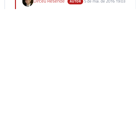
Dirceu Resende
5 de mai. de 2016 19:03
AUTOR
Cristian, poderia me dar um exemplo, por favor ?
Responder
André Fernandes
12 de ago. de 2016 20:36
Dirceu todas functions rodei normalmente meu sql 2012
porém a telefone (função extra) está retornando erros...
Msg 4145, Level 15, State 1, Procedure
fncRecupera_Numeros, Line 12
An expression of non-boolean type specified in a context
where a condition is expected, near ';'.
Msg 156, Level 15, State 1, Procedure
fncRecupera_Numeros, Line 14
Incorrect syntax near the keyword 'ELSE'.