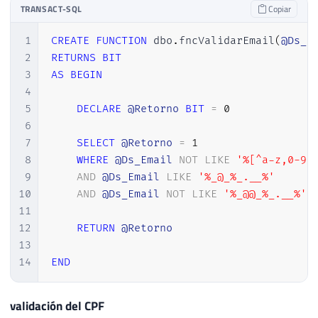
TRANSACT-SQL
Copiar
28
RETURN
1
29
1
CREATE
FUNCTION
 dbo
.
fncValidarEmail
(
@Ds_E
30
END
2
RETURNS
BIT
3
AS
BEGIN
4
5
DECLARE
@Retorno
BIT
=
0
6
7
SELECT
@Retorno
=
1
8
WHERE
@Ds_Email
NOT
LIKE
'%[^a-z,0-9,
9
AND
@Ds_Email
LIKE
'%_@_%_.__%'
10
AND
@Ds_Email
NOT
LIKE
'%_@@_%_.__%'
11
12
RETURN
@Retorno
13
14
END
validación del CPF