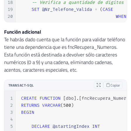
76
18
-- Verifica a quantidade de digitos
77
IF
@DIG2
<
2
19
SET
@Nr_Telefone_Valida
=
(
CASE
78
SET
@DIG2
=
0
;
20
WHEN
79
21
WHEN
80
ELSE
/* SE O RESTO DA DIVISÃO NÃO FOR
22
WHEN
Función adicional
81
SET
@DIG2
=
11
-
(
@SOMA
%
11
)
;
23
WHEN
Te habrás dado cuenta que la función para validar teléfono
82
24
ELSE
tiene una dependencia que es fncRecupera_Numeros.
83
25
END
)
Esta función está destinada a devolver sólo caracteres
84
IF
(
@DIG1
=
SUBSTRING
(
@CNPJ
,
LEN
(
@CN
26
numéricos (0 a 9) y una cadena, eliminando cadenas,
85
SET
@RESULTADO
=
1
27
acentos, caracteres especiales, etc.
86
ELSE
28
-- Verifica se possui apenas números 
87
SET
@RESULTADO
=
0
29
IF
(
RIGHT
(
@Nr_Telefone_Valida
,
8
)
IN
(
TRANSACT-SQL
Copiar
88
30
SET
@Retorno
=
0
89
31
1
CREATE
FUNCTION
[
dbo
]
.
[
fncRecupera_Numero
90
32
2
RETURNS
VARCHAR
(
500
)
91
RETURN
@RESULTADO
33
-- Verifica se é string vazia
3
BEGIN
92
34
IF
(
@Nr_Telefone_Valida
IS
NULL
)
4
93
35
SET
@Retorno
=
0
5
DECLARE
@startingIndex
INT
94
END
36