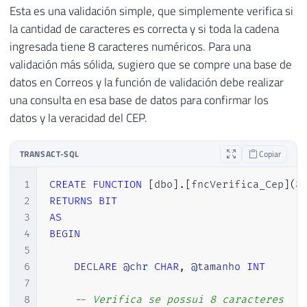
Esta es una validación simple, que simplemente verifica si
la cantidad de caracteres es correcta y si toda la cadena
ingresada tiene 8 caracteres numéricos. Para una
validación más sólida, sugiero que se compre una base de
datos en Correos y la función de validación debe realizar
una consulta en esa base de datos para confirmar los
datos y la veracidad del CEP.
TRANSACT-SQL
Copiar
1
CREATE
FUNCTION
[
dbo
]
.
[
fncVerifica_Cep
]
(
@
2
RETURNS
BIT
3
AS
4
BEGIN
5
6
DECLARE
@chr
CHAR
,
@tamanho
INT
7
8
-- Verifica se possui 8 caracteres