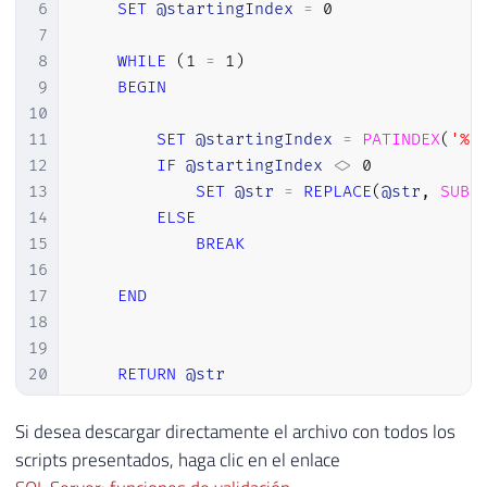
6
SET
@startingIndex
=
0
37
7
38
RETURN
@Retorno
8
WHILE
(
1
=
1
)
39
9
BEGIN
40
10
41
END
11
SET
@startingIndex
=
PATINDEX
(
'%[
12
IF
@startingIndex
<>
0
13
SET
@str
=
REPLACE
(
@str
,
SUBS
14
ELSE
15
BREAK
16
17
END
18
19
20
RETURN
@str
21
22
Si desea descargar directamente el archivo con todos los
23
END
scripts presentados, haga clic en el enlace