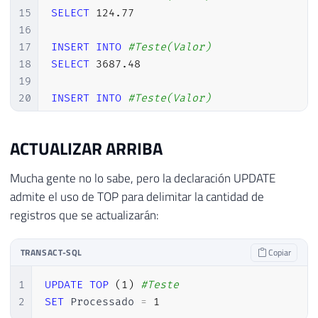
15
SELECT
124.77
16
17
INSERT
INTO
#Teste(Valor)
18
SELECT
3687.48
19
20
INSERT
INTO
#Teste(Valor)
21
SELECT
14.47
22
ACTUALIZAR ARRIBA
23
INSERT
INTO
#Teste(Valor)
24
SELECT
758.51
Mucha gente no lo sabe, pero la declaración UPDATE
25
admite el uso de TOP para delimitar la cantidad de
26
INSERT
INTO
#Teste(Valor)
registros que se actualizarán:
27
SELECT
288.05
TRANSACT-SQL
Copiar
1
UPDATE
TOP
(
1
)
#Teste
2
SET
 Processado 
=
1