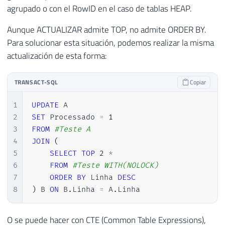
agrupado o con el RowID en el caso de tablas HEAP.
Aunque ACTUALIZAR admite TOP, no admite ORDER BY.
Para solucionar esta situación, podemos realizar la misma
actualización de esta forma:
TRANSACT-SQL
Copiar
1
UPDATE
2
SET
 Processado 
=
1
3
FROM
#Teste A
4
JOIN
(
5
SELECT
TOP
2
*
6
FROM
#Teste WITH(NOLOCK)
7
ORDER
BY
 Linha 
DESC
8
)
 B 
ON
 B
.
Linha 
=
 A
.
Linha
O se puede hacer con CTE (Common Table Expressions),