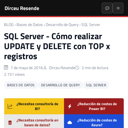
Dirceu Resende
BLOG
›
Bases de Datos
›
Desarrollo de Query
›
SQL Server
SQL Server - Cómo realizar
UPDATE y DELETE con TOP x
registros
7 de mayo de 2016
Dirceu Resende
2 min de lectura
2.151 views
BASES DE DATOS
DESARROLLO DE QUERY
SQL SERVER
¿Necesitas consultoría de
¿Reducción de costes de
BI?
Power BI?
¿Necesitas consultoría en
¿Reducción de costes de
bases de datos?
Azure?