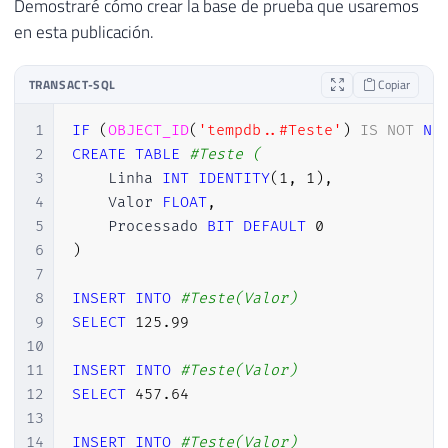
Demostraré cómo crear la base de prueba que usaremos
en esta publicación.
TRANSACT-SQL
Copiar
1
IF
(
OBJECT_ID
(
'tempdb..#Teste'
)
IS
NOT
NU
2
CREATE
TABLE
#Teste (
3
    Linha 
INT
IDENTITY
(
1
,
1
)
,
4
    Valor 
FLOAT
,
5
    Processado 
BIT
DEFAULT
0
6
)
7
8
INSERT
INTO
#Teste(Valor)
9
SELECT
125.99
10
11
INSERT
INTO
#Teste(Valor)
12
SELECT
457.64
13
14
INSERT
INTO
#Teste(Valor)