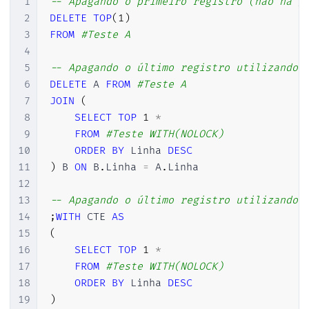
1
-- Apagando o primeiro registro (não há g
2
DELETE
TOP
(
1
)
3
FROM
#Teste A
4
5
-- Apagando o último registro utilizando 
6
DELETE
 A 
FROM
#Teste A
7
JOIN
(
8
SELECT
TOP
1
*
9
FROM
#Teste WITH(NOLOCK) 
10
ORDER
BY
 Linha 
DESC
11
)
 B 
ON
 B
.
Linha 
=
 A
.
Linha

12
13
-- Apagando o último registro utilizando 
14
;
WITH
 CTE 
AS
15
(
16
SELECT
TOP
1
*
17
FROM
#Teste WITH(NOLOCK) 
18
ORDER
BY
 Linha 
DESC
19
)