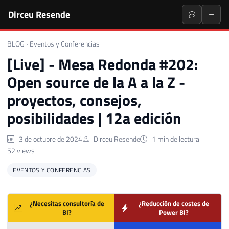
Dirceu Resende
BLOG
›
Eventos y Conferencias
[Live] - Mesa Redonda #202:
Open source de la A a la Z -
proyectos, consejos,
posibilidades | 12a edición
3 de octubre de 2024
Dirceu Resende
1 min de lectura
52 views
EVENTOS Y CONFERENCIAS
¿Necesitas consultoría de
¿Reducción de costes de
BI?
Power BI?