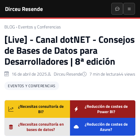
Dirceu Resende
BLOG
›
Eventos y Conferencias
[Live] - Canal dotNET - Consejos
de Bases de Datos para
Desarrolladores | 8ª edición
16 de abril de 2025
Dirceu Resende
7 min de lectura
44 views
EVENTOS Y CONFERENCIAS
¿Necesitas consultoría de
¿Reducción de costes de
BI?
Power BI?
¿Necesitas consultoría en
¿Reducción de costes de
bases de datos?
Azure?