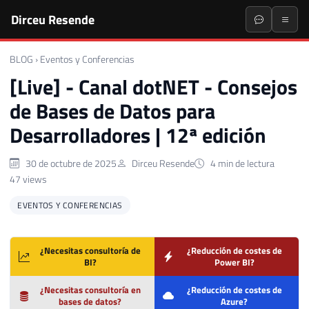
Dirceu Resende
BLOG
›
Eventos y Conferencias
[Live] - Canal dotNET - Consejos
de Bases de Datos para
Desarrolladores | 12ª edición
30 de octubre de 2025
Dirceu Resende
4 min de lectura
47 views
EVENTOS Y CONFERENCIAS
¿Necesitas consultoría de
¿Reducción de costes de
BI?
Power BI?
¿Necesitas consultoría en
¿Reducción de costes de
bases de datos?
Azure?