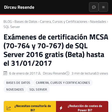
Dirceu Resende
BLOG
›
Bases de Datos
›
Carrera, Cursos y Certificaciones
›
Novedades
›
SQL Server
Exámenes de certificación MCSA
(70-764 y 70-767) de SQL
Server 2016 gratis (Beta) hasta
el 31/01/2017
6 de enero de 2017
Dirceu Resende
3 min de lectura
63 views
BASES DE DATOS
CARRERA, CURSOS Y CERTIFICACIONES
NOVEDADES
SQL SERVER
¿Necesitas consultoría de
¿Reducción de costes de
BI?
Power BI?