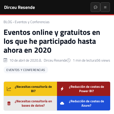
Dirceu Resende
BLOG
›
Eventos y Conferencias
Eventos online y gratuitos en
los que he participado hasta
ahora en 2020
10 de abril de 2020
Dirceu Resende
1 min de lectura
56 views
EVENTOS Y CONFERENCIAS
¿Necesitas consultoría de
¿Reducción de costes de
BI?
Power BI?
¿Necesitas consultoría en
¿Reducción de costes de
bases de datos?
Azure?