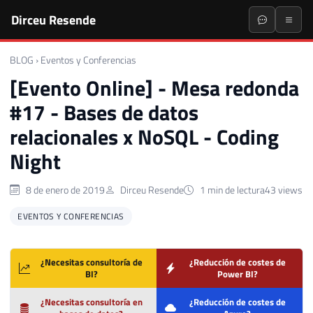
Dirceu Resende
BLOG
›
Eventos y Conferencias
[Evento Online] - Mesa redonda
#17 - Bases de datos
relacionales x NoSQL - Coding
Night
8 de enero de 2019
Dirceu Resende
1 min de lectura
43 views
EVENTOS Y CONFERENCIAS
¿Necesitas consultoría de
¿Reducción de costes de
BI?
Power BI?
¿Necesitas consultoría en
¿Reducción de costes de