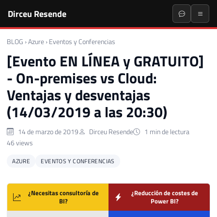
Dirceu Resende
BLOG
›
Azure
›
Eventos y Conferencias
[Evento EN LÍNEA y GRATUITO]
- On-premises vs Cloud:
Ventajas y desventajas
(14/03/2019 a las 20:30)
14 de marzo de 2019
Dirceu Resende
1 min de lectura
46 views
AZURE
EVENTOS Y CONFERENCIAS
¿Necesitas consultoría de
¿Reducción de costes de
BI?
Power BI?