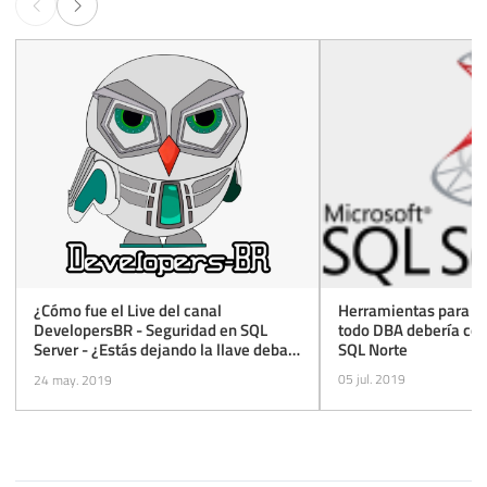
Herramientas para S
¿Cómo fue el Live del canal
todo DBA debería con
DevelopersBR - Seguridad en SQL
SQL Norte
Server - ¿Estás dejando la llave debajo
del tapete?
05 jul. 2019
24 may. 2019