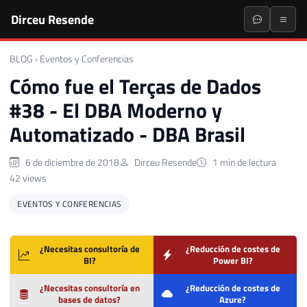
Dirceu Resende
BLOG
›
Eventos y Conferencias
Cómo fue el Terças de Dados
#38 - El DBA Moderno y
Automatizado - DBA Brasil
6 de diciembre de 2018
Dirceu Resende
1 min de lectura
42 views
EVENTOS Y CONFERENCIAS
¿Necesitas consultoría de
¿Reducción de costes de
BI?
Power BI?
¿Necesitas consultoría en
¿Reducción de costes de
bases de datos?
Azure?