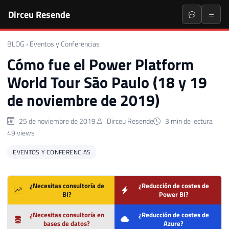
Dirceu Resende
BLOG
›
Eventos y Conferencias
Cómo fue el Power Platform
World Tour São Paulo (18 y 19
de noviembre de 2019)
25 de noviembre de 2019
Dirceu Resende
3 min de lectura
49 views
EVENTOS Y CONFERENCIAS
¿Necesitas consultoría de
¿Reducción de costes de
BI?
Power BI?
¿Necesitas consultoría en
¿Reducción de costes de
bases de datos?
Azure?