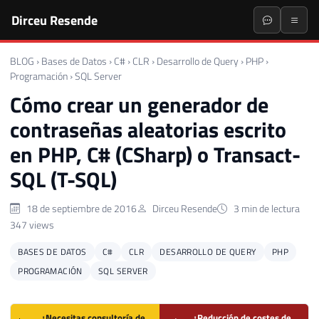
Dirceu Resende
BLOG
›
Bases de Datos
›
C#
›
CLR
›
Desarrollo de Query
›
PHP
›
Programación
›
SQL Server
Cómo crear un generador de
contraseñas aleatorias escrito
en PHP, C# (CSharp) o Transact-
SQL (T-SQL)
18 de septiembre de 2016
Dirceu Resende
3 min de lectura
347 views
BASES DE DATOS
C#
CLR
DESARROLLO DE QUERY
PHP
PROGRAMACIÓN
SQL SERVER
¿Necesitas consultoría de
¿Reducción de costes de