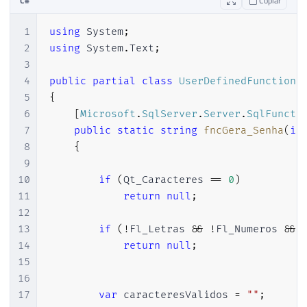
C#
Copiar
36
$caracteresValidos
.=
"!@#$%&*()_
37
}
1
using
System
;
38
2
using
System
.
Text
;
39
3
40
$valormaximo
=
strlen
(
$caracteresVal
4
public
partial
class
UserDefinedFunctions
41
$senha
=
""
;
5
{
42
6
[
Microsoft
.
SqlServer
.
Server
.
SqlFuncti
43
for
(
$i
=
0
;
$i
<
$Qt_Caracteres
;
$i
7
public
static
string
fncGera_Senha
(
in
44
{
8
{
45
$senha
.=
$caracteresValidos
[
rand
9
46
}
10
if
(
Qt_Caracteres 
==
0
)
47
11
return
null
;
48
return
$senha
;
12
49
13
if
(
!
Fl_Letras 
&&
!
Fl_Numeros 
&&
50
}
14
return
null
;
51
15
52
echo
"Exemplo 1: "
.
fncGera_Senha
(
10
,
1
,
16
53
echo
"Exemplo 2: "
.
fncGera_Senha
(
8
,
1
,
17
var
 caracteresValidos 
=
""
;