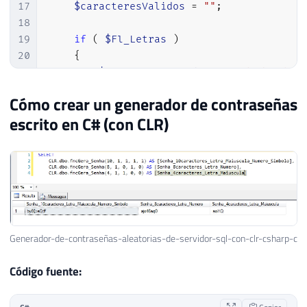
17
$caracteresValidos
=
""
;
18
19
if
(
$Fl_Letras
)
20
{
21
$caracteresValidos
.=
"abcdefghij
22
}
Cómo crear un generador de contraseñas
23
escrito en C# (con CLR)
24
if
(
$Fl_Letras
&&
$Fl_Maiusculas
)
25
{
26
$caracteresValidos
.=
"ABCDEFGHIJ
27
}
28
29
if
(
$Fl_Numeros
)
30
{
31
$caracteresValidos
.=
"1234567890
Generador-de-contraseñas-aleatorias-de-servidor-sql-con-clr-csharp-c
32
}
Código fuente:
33
34
if
(
$Fl_Simbolos
)
35
{