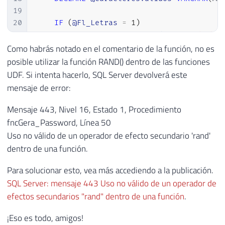
19
20
IF
(
@Fl_Letras
=
1
)
21
SET
@caracteresValidos
+
=
'abcdef
22
Como habrás notado en el comentario de la función, no es
23
IF
(
@Fl_Letras
=
1
AND
@Fl_Maiusculas
posible utilizar la función RAND() dentro de las funciones
24
SET
@caracteresValidos
+
=
'ABCDEF
UDF. Si intenta hacerlo, SQL Server devolverá este
25
mensaje de error:
26
IF
(
@Fl_Numeros
=
1
)
27
SET
@caracteresValidos
+
=
'123456
Mensaje 443, Nivel 16, Estado 1, Procedimiento
28
fncGera_Password, Línea 50
29
IF
(
@Fl_Simbolos
=
1
)
Uso no válido de un operador de efecto secundario 'rand'
30
SET
@caracteresValidos
+
=
'"!@#$%
dentro de una función.
31
32
Para solucionar esto, vea más accediendo a la publicación.
33
DECLARE
SQL Server: mensaje 443 Uso no válido de un operador de
34
@valormaximo
INT
=
LEN
(
@caractere
efectos secundarios "rand" dentro de una función
.
35
@i
INT
=
1
,
36
@Senha
VARCHAR
(
MAX
)
=
''
¡Eso es todo, amigos!