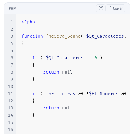
PHP
Copiar
1
<?php
2
3
function
fncGera_Senha
(
$Qt_Caracteres
,
$
4
{
5
6
if
(
$Qt_Caracteres
==
0
)
7
{
8
return
null
;
9
}
10
11
if
(
!
$Fl_Letras
&&
!
$Fl_Numeros
&&
!
12
{
13
return
null
;
14
}
15
16