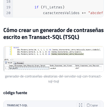
54
echo
"Exemplo 3: "
.
fncGera_Senha
(
4
,
1
,
18
19
if
(
Fl_Letras
)
20
            caracteresValidos 
+=
"abcdefg
21
22
if
(
Fl_Letras 
&&
 Fl_Maiusculas
)
Cómo crear un generador de contraseñas
23
            caracteresValidos 
+=
"ABCDEFG
escrito en Transact-SQL (TSQL)
24
25
if
(
Fl_Numeros
)
26
            caracteresValidos 
+=
"1234567
27
28
if
(
Fl_Simbolos
)
29
            caracteresValidos 
+=
@"!@#$%&
30
generador-de-contraseñas-aleatorias-del-servidor-sql-con-transact-
31
sql-tsql
32
var
 valormaximo 
=
 caracteresValid
33
var
 random 
=
new
Random
(
DateTime
.
código fuente
34
var
 senha 
=
new
StringBuilder
(
Qt_
35
36
for
(
var
 i 
=
0
;
 i 
<
 Qt_Caracteres
TRANSACT-SQL
Copiar