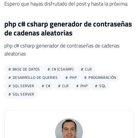
37
Espero que hayas disfrutado del post y hasta la próxima.
38
39
WHILE
(
@i
<=
@Qt_Caracteres
)
php c# csharp generador de contraseñas
40
BEGIN
de cadenas aleatorias
41
42
-- Não é permitido utilizar a fun
php c# csharp generador de contraseñas de cadenas
43
SET
@Senha
+
=
SUBSTRING
(
@caracter
aleatorias
44
SET
@i
+
=
1
45
46
END
BASE DE DATOS
C# (CSHARP)
CLR
47
DESARROLLO DE QUERIES
PHP
PROGRAMACIÓN
48
RETURN
@senha
SQL SERVER
C#
CLR
PHP
SQL
49
SQL SERVER
50
END