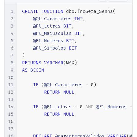
37
            senha
.
Append
(
caracteresValido
1
CREATE
FUNCTION
 dbo
.
fncGera_Senha
(
38
2
@Qt_Caracteres
INT
,
39
return
 senha
.
ToString
(
)
;
3
@Fl_Letras
BIT
,
40
4
@Fl_Maiusculas
BIT
,
41
}
5
@Fl_Numeros
BIT
,
42
6
@Fl_Simbolos
BIT
43
}
7
)
8
RETURNS
VARCHAR
(
MAX
)
9
AS
BEGIN
10
11
IF
(
@Qt_Caracteres
=
0
)
12
RETURN
NULL
13
14
IF
(
@Fl_Letras
=
0
AND
@Fl_Numeros
=
15
RETURN
NULL
16
17
18
DECLARE
@caracteresValidos
VARCHAR
(
MA