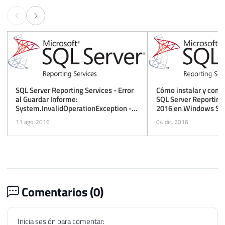
Cómo instalar y confi
SQL Server Reporting Services - Error
SQL Server Reporting
al Guardar Informe:
2016 en Windows Ser
System.InvalidOperationException -
This Implementation Is Not Part of the
04 dic. 2016
11 ago. 2016
Windows Platform FIPS Validated
Cryptographic Algorithms
Comentarios (
0
)
Inicia sesión para comentar: