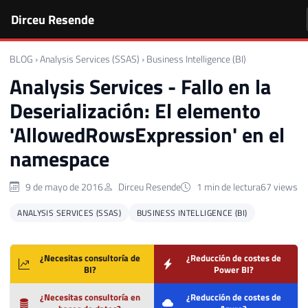
Dirceu Resende
BLOG
›
Analysis Services (SSAS)
›
Business Intelligence (BI)
Analysis Services - Fallo en la
Deserialización: El elemento
'AllowedRowsExpression' en el
namespace
9 de mayo de 2016
Dirceu Resende
1 min de lectura
67 views
ANALYSIS SERVICES (SSAS)
BUSINESS INTELLIGENCE (BI)
¿Necesitas consultoría de
¿Reducción de costes de
BI?
Power BI?
¿Necesitas consultoría en
¿Reducción de costes de